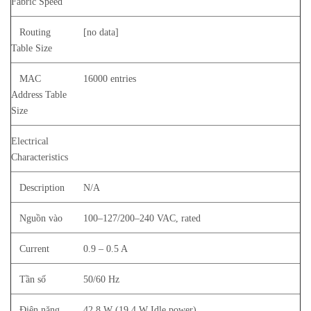
Fabric Speed
Routing
[no data]
Table Size
MAC
16000 entries
Address Table
Size
Electrical
Characteristics
Description
N/A
Nguồn vào
100–127/200–240 VAC, rated
Current
0.9 – 0.5 A
Tần số
50/60 Hz
Điện năng
42.8 W (19.4 W Idle power)