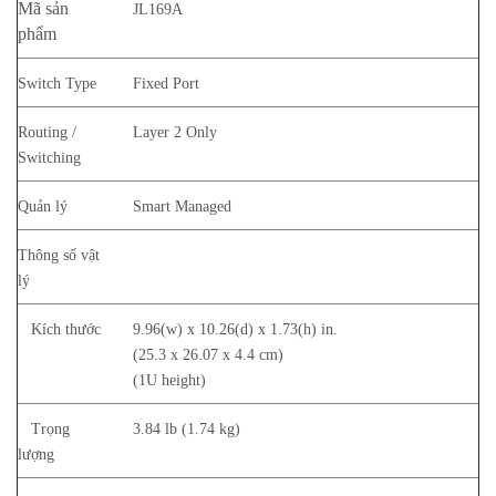
Mã sản
JL169A
phẩm
Switch Type
Fixed Port
Routing /
Layer 2 Only
Switching
Quản lý
Smart Managed
Thông số vật
lý
Kích thước
9.96(w) x 10.26(d) x 1.73(h) in.
(25.3 x 26.07 x 4.4 cm)
(1U height)
Trọng
3.84 lb (1.74 kg)
lượng