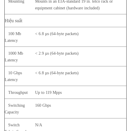
Mounting
Mounts in an EIA-standard 19 in. telco rack or
equipment cabinet (hardware included)
Hiệu suất
100 Mb
< 6.8 µs (64-byte packets)
Latency
1000 Mb
< 2.9 µs (64-byte packets)
Latency
10 Gbps
< 6.8 µs (64-byte packets)
Latency
Throughput
Up to 119 Mpps
Switching
160 Gbps
Capacity
Switch
N/A