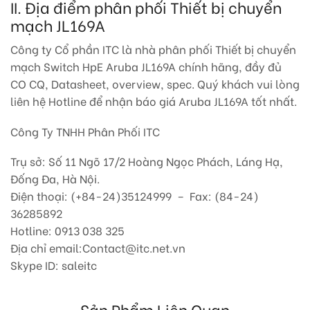
II. Địa điểm phân phối Thiết bị chuyển
mạch JL169A
Công ty Cổ phần ITC là nhà phân phối Thiết bị chuyển
mạch Switch HpE Aruba JL169A chính hãng, đầy đủ
CO CQ, Datasheet, overview, spec. Quý khách vui lòng
liên hệ Hotline để nhận báo giá Aruba JL169A tốt nhất.
Công Ty TNHH Phân Phối ITC
Trụ sở: Số 11 Ngõ 17/2 Hoàng Ngọc Phách, Láng Hạ,
Đống Đa, Hà Nội.
Điện thoại: (+84-24)35124999 – Fax: (84-24)
36285892
Hotline: 0913 038 325
Địa chỉ email:Contact@itc.net.vn
Skype ID: saleitc
Sản Phẩm Liên Quan