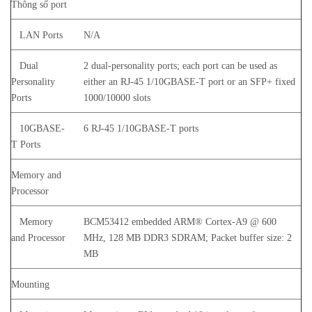
Thông số port
LAN Ports
N/A
Dual
2 dual-personality ports; each port can be used as
Personality
either an RJ-45 1/10GBASE-T port or an SFP+ fixed
Ports
1000/10000 slots
10GBASE-
6 RJ-45 1/10GBASE-T ports
T Ports
Memory and
Processor
Memory
BCM53412 embedded ARM® Cortex-A9 @ 600
and Processor
MHz, 128 MB DDR3 SDRAM; Packet buffer size: 2
MB
Mounting