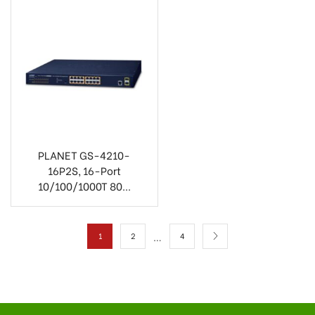
PLANET GS-4210-
16P2S, 16-Port
10/100/1000T 80...
…
1
2
4