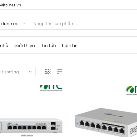
@itc.net.vn
 chủ
Giới thiệu
Tin tức
Liên hệ