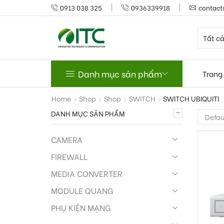
0913 038 325
0936339918
contact
Danh mục sản phẩm
Trang
Home
Shop
Shop
SWITCH
SWITCH UBIQUITI
DANH MỤC SẢN PHẨM
CAMERA
FIREWALL
MEDIA CONVERTER
MODULE QUANG
PHỤ KIỆN MẠNG