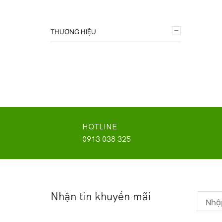
PLANET
ROUTER
THƯƠNG HIỆU
Router CISCO
Router CISCO Meraki
Router Draytek
Router Mikrotik
SWITCH
Uncategorized
HOTLINE
WIFI - ACCESSPOINT
0913 038 325
Nhận tin khuyến mãi