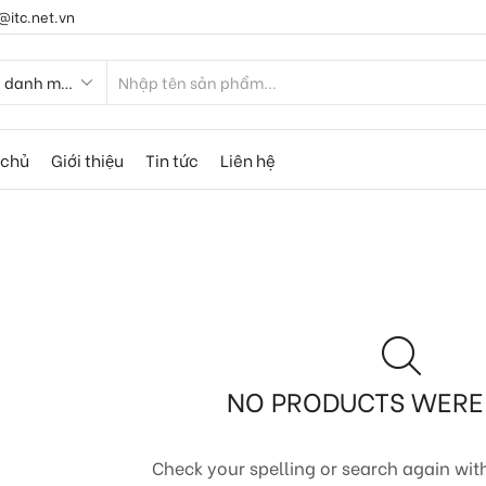
@itc.net.vn
 chủ
Giới thiệu
Tin tức
Liên hệ
NO PRODUCTS WERE
Check your spelling or search again with