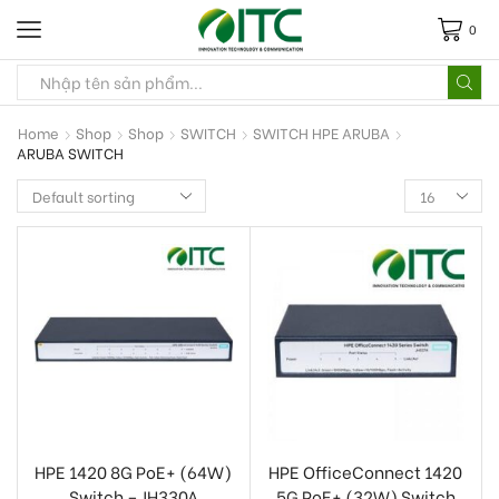
0
Home
Shop
Shop
SWITCH
SWITCH HPE ARUBA
ARUBA SWITCH
HPE 1420 8G PoE+ (64W)
HPE OfficeConnect 1420
Switch – JH330A
5G PoE+ (32W) Switch