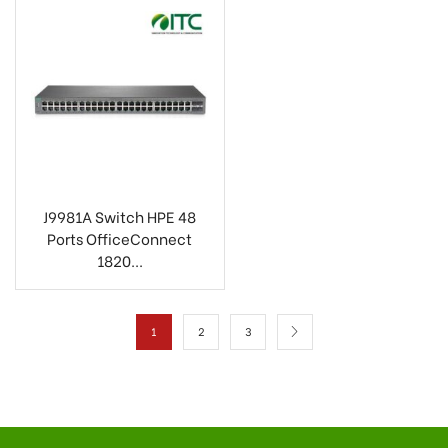
J9981A Switch HPE 48
Ports OfficeConnect
1820...
1
2
3