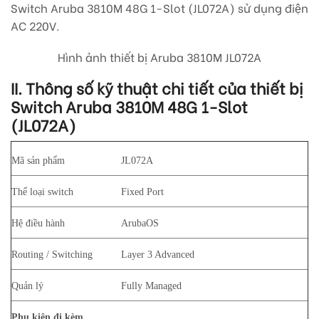
Switch Aruba 3810M 48G 1-Slot (JL072A)​ sử dụng điện
AC 220V.
Hình ảnh thiết bị Aruba 3810M JL072A
II. Thông số kỹ thuật chi tiết của thiết bị
Switch Aruba 3810M 48G 1-Slot
(JL072A)
Mã sản phẩm
JL072A
Thể loại switch
Fixed Port
Hệ điều hành
ArubaOS
Routing / Switching
Layer 3 Advanced
Quản lý
Fully Managed
Phụ kiện đi kèm