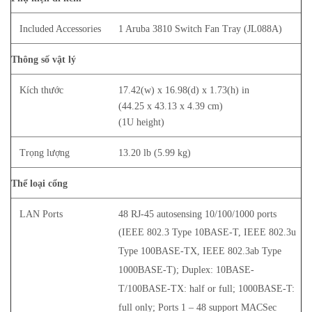
Included Accessories
1 Aruba 3810 Switch Fan Tray (JL088A)
Thông số vật lý
Kích thước
17.42(w) x 16.98(d) x 1.73(h) in
(44.25 x 43.13 x 4.39 cm)
(1U height)
Trọng lượng
13.20 lb (5.99 kg)
Thể loại cổng
LAN Ports
48 RJ-45 autosensing 10/100/1000 ports
(IEEE 802.3 Type 10BASE-T, IEEE 802.3u
Type 100BASE-TX, IEEE 802.3ab Type
1000BASE-T); Duplex: 10BASE-
T/100BASE-TX: half or full; 1000BASE-T:
full only; Ports 1 – 48 support MACSec