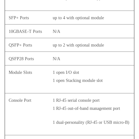
SFP+ Ports
up to 4 with optional module
10GBASE-T Ports
N/A
QSFP+ Ports
up to 2 with optional module
QSFP28 Ports
N/A
Module Slots
1 open I/O slot
1 open Stacking module slot
Console Port
1 RJ-45 serial console port
1 RJ-45 out-of-band management port
1 dual-personality (RJ-45 or USB micro-B)