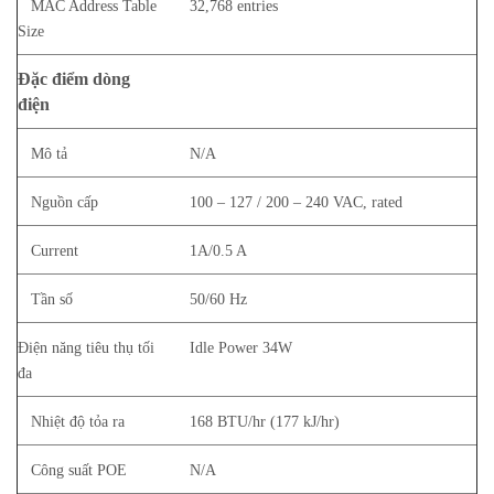
MAC Address Table
32,768 entries
Size
Đặc điểm dòng
điện
Mô tả
N/A
Nguồn cấp
100 – 127 / 200 – 240 VAC, rated
Current
1A/0.5 A
Tần số
50/60 Hz
Điện năng tiêu thụ tối
Idle Power 34W
đa
Nhiệt độ tỏa ra
168 BTU/hr (177 kJ/hr)
Công suất POE
N/A