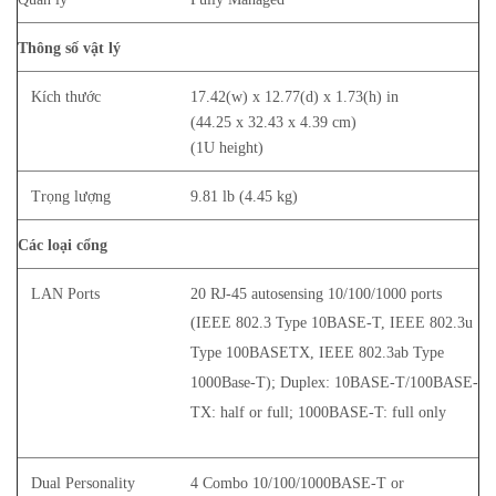
Thông số vật lý
Kích thước
17.42(w) x 12.77(d) x 1.73(h) in
(44.25 x 32.43 x 4.39 cm)
(1U height)
Trọng lượng
9.81 lb (4.45 kg)
Các loại cổng
LAN Ports
20 RJ-45 autosensing 10/100/1000 ports
(IEEE 802.3 Type 10BASE-T, IEEE 802.3u
Type 100BASETX, IEEE 802.3ab Type
1000Base-T); Duplex: 10BASE-T/100BASE-
TX: half or full; 1000BASE-T: full only
Dual Personality
4 Combo 10/100/1000BASE-T or