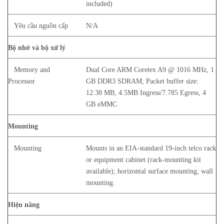
included)
Yêu cầu nguồn cấp
N/A
Bộ nhớ và bộ xử lý
Memory and
Dual Core ARM Coretex A9 @ 1016 MHz, 1
Processor
GB DDR3 SDRAM; Packet buffer size:
12.38 MB, 4.5MB Ingress/7.785 Egress, 4
GB eMMC
Mounting
Mounting
Mounts in an EIA-standard 19-inch telco rack
or equipment cabinet (rack-mounting kit
available); horizontal surface mounting; wall
mounting.
Hiệu năng