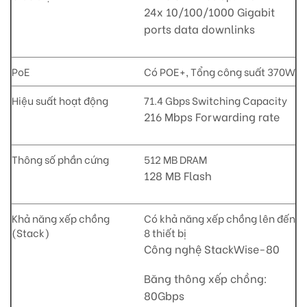
24x 10/100/1000 Gigabit
ports data downlinks
PoE
Có POE+, Tổng công suất 370W
Hiệu suất hoạt động
71.4 Gbps Switching Capacity
216 Mbps Forwarding rate
Thông số phần cứng
512 MB DRAM
128 MB Flash
Khả năng xếp chồng
Có khả năng xếp chồng lên đến
(Stack)
8 thiết bị
Công nghệ StackWise-80
Băng thông xếp chồng:
80Gbps