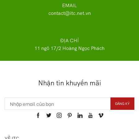
EMAIL
contact@itc.net.vn
ĐỊA CHỈ
11 ngõ 17/2 Hoàng Ngọc Phách
Nhận tin khuyến mãi
VỀ ITC