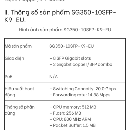
II. Thông số sản phẩm SG350-10SFP-
K9-EU.
Hình ảnh sản phẩm SG350-10SFP-K9-EU
Mã sản phẩm
SG350-10SFP-K9-EU
Giao diện
– 8 SFP Gigabit slots
– 2 Gigabit copper/SFP combo
PoE
N/A
Hiệu suất hoạt
– Switching Capacity: 20.0 Gbps
động
– Forwarding rate: 14.88 Mpps
Thông số phần
– CPU memory: 512 MB
cứng
– Flash: 256 MB
– CPU: 800 MHz ARM
– Packet Buffer: 1.5 MB