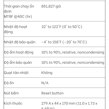
Thời gian chạy ổn
851,827 giờ
định
MTBF @40C (hr)
Nhiệt độ hoạt
32° to 122°F (0° to 50°C)
động
Nhiệt độ bảo quản
–4° to 158°F (–20° to 70°C)
Độ ẩm hoạt động
10% to 90%, relative, noncondensing
Độ ẩm bảo quản
10% to 90%, relative, noncondensing
Quạt tản nhiệt
Không
Độ ồn
N/A
Nút bấm
Reset button
Kích thước
279.4 x 44 x 170 mm (11.0 x 1.73 x
6.69 in)