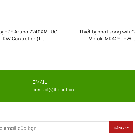
 bị HPE Aruba 7240XM-UG-
Thiết bị phát sóng wifi 
RW Controller (J...
Meraki MR42E-HW...
EMAIL
contact@itc.net.vn