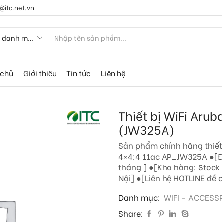
@itc.net.vn
 chủ
Giới thiệu
Tin tức
Liên hệ
Thiết bị WiFi Arub
(JW325A)
Sản phẩm chính hãng thiết 
4×4:4 11ac AP_JW325A ●[Đ
tháng ] ●[Kho hàng: Stock
Nội] ●[Liên hệ HOTLINE để c
Danh mục:
WIFI - ACCESS
Share: