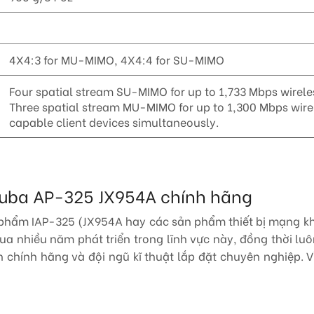
4X4:3 for MU-MIMO, 4X4:4 for SU-MIMO
Four spatial stream SU-MIMO for up to 1,733 Mbps wireless
Three spatial stream MU-MIMO for up to 1,300 Mbps wire
capable client devices simultaneously.
Aruba AP-325 JX954A chính hãng
 phẩm IAP-325 (JX954A hay các sản phẩm thiết bị mạng kh
 qua nhiều năm phát triển trong lĩnh vực này, đồng thời l
chính hãng và đội ngũ kĩ thuật lắp đặt chuyên nghiệp. Vì