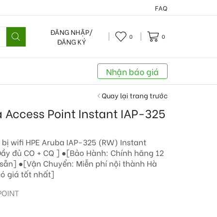
FAQ
ĐĂNG NHẬP/
0
0
ĐĂNG KÝ
Nhận báo giá
Quay lại trang trước
a Access Point Instant IAP-325
bị wifi HPE Aruba IAP-325 (RW) Instant
ầy đủ CO + CQ ] ●[Bảo Hành: Chính hãng 12
 sẵn] ●[Vận Chuyển: Miễn phí nội thành Hà
ó giá tốt nhất]
POINT