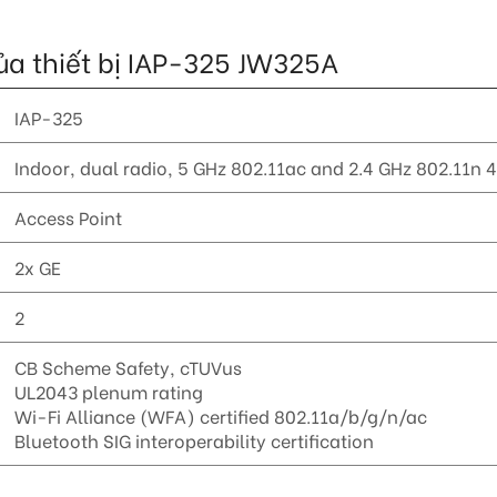
 của thiết bị IAP-325 JW325A
IAP-325
Indoor, dual radio, 5 GHz 802.11ac and 2.4 GHz 802.11n 
Access Point
2x GE
2
CB Scheme Safety, cTUVus
UL2043 plenum rating
Wi-Fi Alliance (WFA) certified 802.11a/b/g/n/ac
Bluetooth SIG interoperability certification