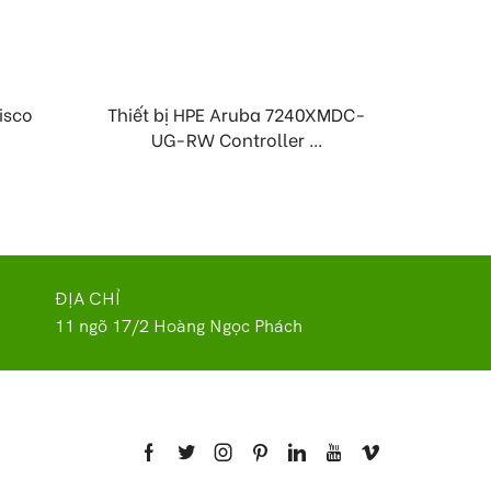
Cisco
Thiết bị HPE Aruba 7240XMDC-
Thiết 
UG-RW Controller ...
ĐỊA CHỈ
11 ngõ 17/2 Hoàng Ngọc Phách