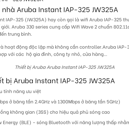
ong nhà Aruba Instant IAP-325 JW325A
nt IAP-325 (JW325A) hay còn gọi là wifi Aruba IAP-325 thu
 giới. Aruba 330 series cung cấp Wifi Wave 2 chuẩn 802.11a
đến trung bình.
hoạt động độc lập mà không cần controller.Aruba IAP-325 
hợp với các hộ gia đình, công ty nhỏ, cửa hàng…
Thiết bị Aruba Aruba Instant IAP-325 JW325A
iết bị Aruba Instant IAP-325 JW325A
u tính năng ưu việt
Mbps ở băng tần 2.4GHz và 1300Mbps ở băng tần 5GHz)
uồng không gian (3SS) cho hiệu quả phủ sóng cao
 Energy (BLE) – sóng Bluetooth với năng lượng thấp nhằm