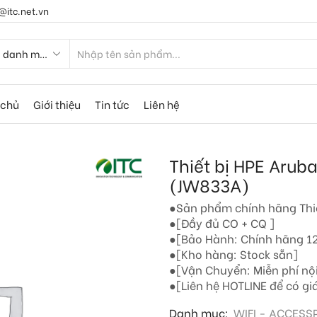
@itc.net.vn
 chủ
Giới thiệu
Tin tức
Liên hệ
Thiết bị HPE Aru
(JW833A)
●Sản phẩm chính hãng Th
●[Đầy đủ CO + CQ ]
●[Bảo Hành: Chính hãng 12
●[Kho hàng: Stock sẵn]
●[Vận Chuyển: Miễn phí nộ
●[Liên hệ HOTLINE để có giá
Danh mục:
WIFI - ACCESS