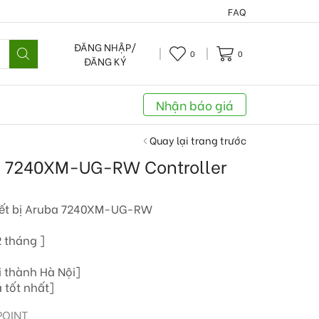
FAQ
ĐĂNG NHẬP/
0
0
ĐĂNG KÝ
Nhận báo giá
Quay lại trang trước
ba 7240XM-UG-RW Controller
iết bị Aruba 7240XM-UG-RW
 tháng ]
i thành Hà Nội]
 tốt nhất]
POINT