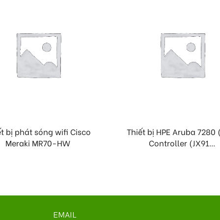
t bị phát sóng wifi Cisco
Thiết bị HPE Aruba 7280
Meraki MR70-HW
Controller (JX91...
EMAIL