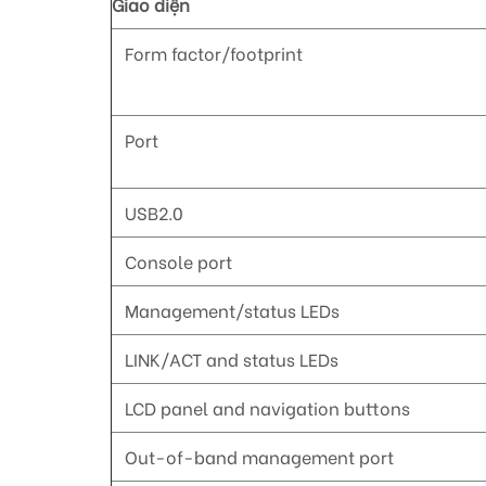
Giao diện
Form factor/footprint
Port
USB2.0
Console port
Management/status LEDs
LINK/ACT and status LEDs
LCD panel and navigation buttons
Out-of-band management port