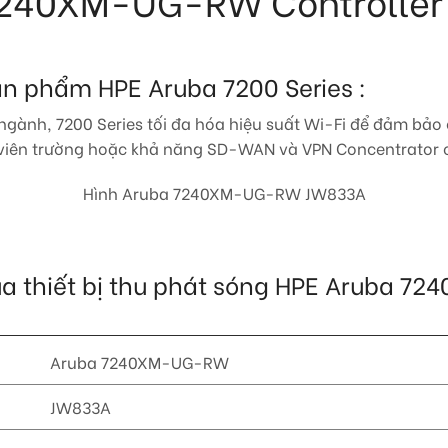
 7240XM-UG-RW Controller
sản phẩm HPE Aruba 7200 Series :
gành, 7200 Series tối đa hóa hiệu suất Wi-Fi để đảm bảo
iên trường hoặc khả năng SD-WAN và VPN Concentrator c
Hình Aruba 7240XM-UG-RW JW833A
t của thiết bị thu phát sóng HPE Aruba 
Aruba 7240XM-UG-RW
JW833A