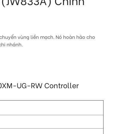
 (JW833A) Chính
 chuyển vùng liền mạch. Nó hoàn hảo cho
hi nhánh.
7240XM-UG-RW Controller