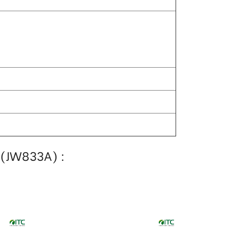
 (JW833A) :