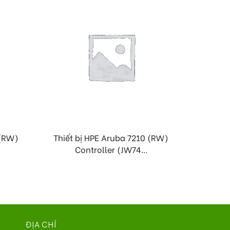
 (RW)
Thiết bị HPE Aruba 7210 (RW)
Router
Controller (JW74...
C
ĐỊA CHỈ