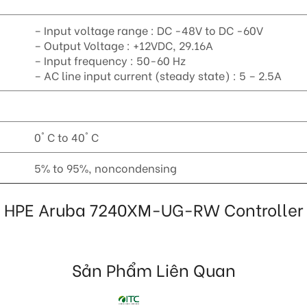
– Input voltage range : DC -48V to DC -60V
– Output Voltage : +12VDC, 29.16A
– Input frequency : 50-60 Hz
– AC line input current (steady state) : 5 – 2.5A
0° C to 40° C
5% to 95%, noncondensing
t bị HPE Aruba 7240XM-UG-RW Controller
Sản Phẩm Liên Quan