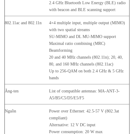
2.4 GHz Bluetooth Low Energy (BLE) radio
with beacon and BLE scanning support
802.11ac and 802.11n
4×4 multiple input, multiple output (MIMO)
with two spatial streams
SU-MIMO and DL MU-MIMO support
Maximal ratio combining (MRC)
Beamforming
20 and 40 MHz channels (802.11n); 20, 40,
80, and 160 MHz channels (802.11ac)
Up to 256-QAM on both 2.4 GHz & 5 GHz
bands
Ăng-ten
List of compatible antennas: MA-ANT-3-
A5/B5/C5/D5/E5/F5
Nguồn
Power over Ethernet: 42.5-57 V (802.3at
compliant)
Alternative: 12 V DC input
Power consumption: 20 W max