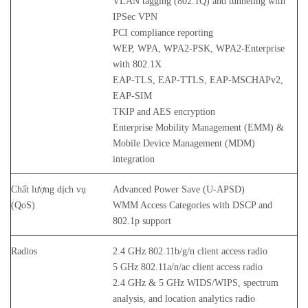
VLAN tagging (802.1Q) and tunneling with
IPSec VPN
PCI compliance reporting
WEP, WPA, WPA2-PSK, WPA2-Enterprise
with 802.1X
EAP-TLS, EAP-TTLS, EAP-MSCHAPv2,
EAP-SIM
TKIP and AES encryption
Enterprise Mobility Management (EMM) &
Mobile Device Management (MDM)
integration
Chất lượng dịch vụ
Advanced Power Save (U-APSD)
(QoS)
WMM Access Categories with DSCP and
802.1p support
Radios
2.4 GHz 802.11b/g/n client access radio
5 GHz 802.11a/n/ac client access radio
2.4 GHz & 5 GHz WIDS/WIPS, spectrum
analysis, and location analytics radio