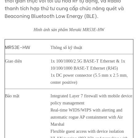
thời gian thực với tối ưu hóa RF tự động, và Radio
thanh tích hợp thứ tư cung cấp chức năng quét và
Beaconing Bluetooth Low Energy (BLE).
Hình ảnh sản phẩm Meraki MR53E-HW
MR53E-HW
Thông số kỹ thuật
Giao diện
1x 100/1000/2.5G BASE-T Ethernet & 1x
10/100/1000 BASE-T Ethernet (RJ45)
1x DC power connector (5.5 mm x 2.5 mm,
center positive)
Bảo mật
Integrated Layer 7 firewall with mobile device
policy management
Real-time WIDS/WIPS with alerting and
automatic rogue AP containment with Air
Marshal
Flexible guest access with device isolation