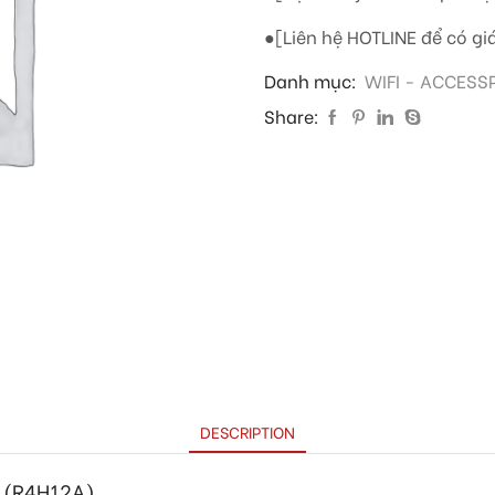
●[Liên hệ HOTLINE để có giá
Danh mục:
WIFI - ACCESS
Share:
DESCRIPTION
4 (R4H12A)