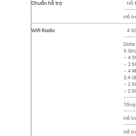
Chuẩn hỗ trợ
Hỗ 
Hỗ tr
Wifi Radio
4 S
Data 
5 GHz
– 4 
– 2 
– 4 
2.4 G
– 2 
– 2 
Tổng 
Hỗ tr
Hỗ tr