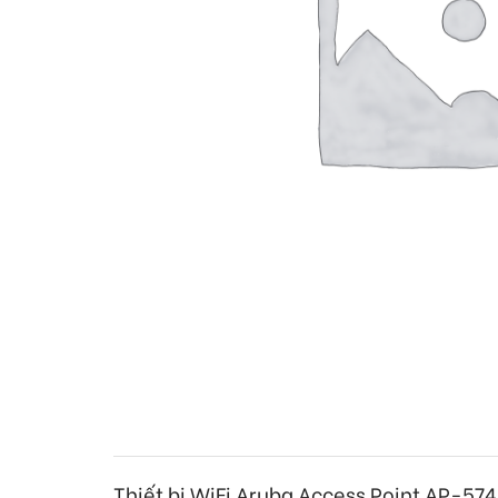
Thiết bị WiFi Aruba Access Point AP-57