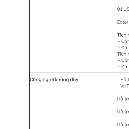
01 US
Exte
Tích 
– Cô
– Độ 
Tích 
– Cô
– Độ 
Công nghệ không dây
Hỗ 
VHT
Hỗ t
Hỗ tr
Hỗ t