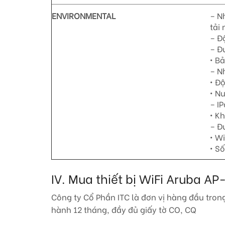
ENVIRONMENTAL
– Nh
tải
– Đ
– Đ
• B
– Nh
• Đ
• N
– IP
• K
– Đ
• W
• S
IV. Mua thiết bị WiFi Aruba A
Công ty Cổ Phần ITC là đơn vị hàng đầu tron
hành 12 tháng, đầy đủ giấy tờ CO, CQ