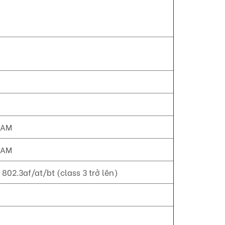
QAM
QAM
802.3af/at/bt (class 3 trở lên)