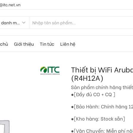
@itc.net.vn
 chủ
Giới thiệu
Tin tức
Liên hệ
Thiết bị WiFi Aru
(R4H12A)
Sản phẩm chính hãng thiết
●[Đầy đủ CO + CQ ]
●[Bảo Hành: Chính hãng 12
●[Kho hàng: Stock sẵn]
●[Vận Chuyển: Miễn phí nộ