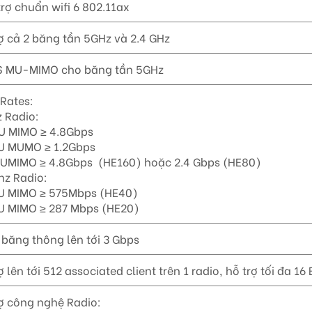
trợ chuẩn wifi 6 802.11ax
ợ cả 2 băng tần 5GHz và 2.4 GHz
S MU-MIMO cho băng tần 5GHz
Rates:
 Radio:
SU MIMO ≥ 4.8Gbps
SU MUMO ≥ 1.2Gbps
MUMIMO ≥ 4.8Gbps (HE160) hoặc 2.4 Gbps (HE80)
hz Radio:
SU MIMO ≥ 575Mbps (HE40)
SU MIMO ≥ 287 Mbps (HE20)
băng thông lên tới 3 Gbps
ợ lên tới 512 associated client trên 1 radio, hỗ trợ tối đa 16
ợ công nghệ Radio: