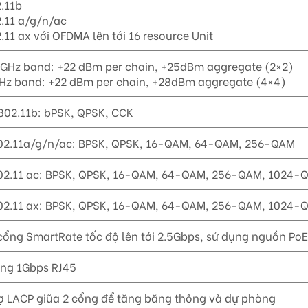
.11b
.11 a/g/n/ac
.11 ax với OFDMA lên tới 16 resource Unit
4 GHz band: +22 dBm per chain, +25dBm aggregate (2×2)
GHz band: +22 dBm per chain, +28dBm aggregate (4×4)
02.11b: bPSK, QPSK, CCK
2.11a/g/n/ac: BPSK, QPSK, 16-QAM, 64-QAM, 256-QAM
2.11 ac: BPSK, QPSK, 16-QAM, 64-QAM, 256-QAM, 1024-
2.11 ax: BPSK, QPSK, 16-QAM, 64-QAM, 256-QAM, 1024-
 cổng SmartRate tốc độ lên tới 2.5Gbps, sử dụng nguồn PoE 
ổng 1Gbps RJ45
ợ LACP giũa 2 cổng để tăng băng thông và dự phòng