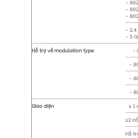
– 802
– 802
– 802
– 2.
– 5 
Hỗ trợ về modulation type
– 8
– 80
– 80
– 80
Giao diện
≥ 1
≥2 c
Hỗ tr