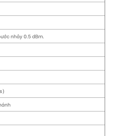
 bước nhảy 0.5 dBm.
s)
nhánh