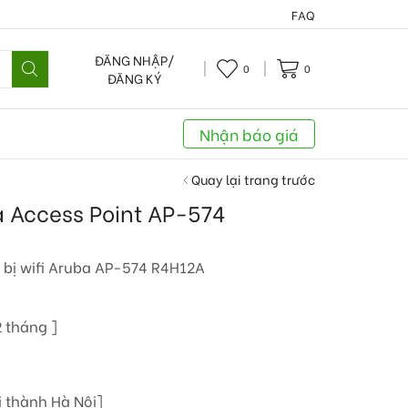
FAQ
ĐĂNG NHẬP/
0
0
ĐĂNG KÝ
Nhận báo giá
Quay lại trang trước
ba Access Point AP-574
 bị wifi Aruba AP-574 R4H12A
 tháng ]
i thành Hà Nội]