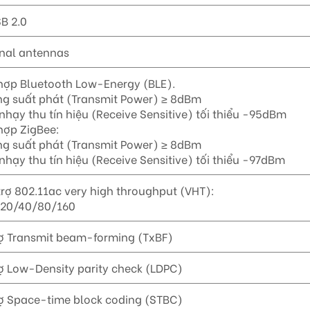
B 2.0
rnal antennas
hợp Bluetooth Low-Energy (BLE).
ng suất phát (Transmit Power) ≥ 8dBm
nhạy thu tín hiệu (Receive Sensitive) tối thiểu -95dBm
hợp ZigBee:
ng suất phát (Transmit Power) ≥ 8dBm
nhạy thu tín hiệu (Receive Sensitive) tối thiểu -97dBm
trợ 802.11ac very high throughput (VHT):
20/40/80/160
rợ Transmit beam-forming (TxBF)
ợ Low-Density parity check (LDPC)
rợ Space-time block coding (STBC)