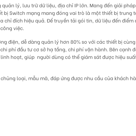
uản lý, lưu trữ dữ liệu, địa chỉ IP lớn. Mang đến giải phá
t bị Switch mạng mang đóng vai trò là một thiết bị trung 
ịa chỉ đích hiệu quả. Để truyền tải gói tin, dữ liệu đến điểm 
công việc.
ượng điện, dễ dàng quản lý hơn 80% so với các thiết bị cùng 
chi phí đầu tư cơ sở hạ tầng, chi phí vận hành. Bên cạnh đ
linh hoạt, giúp người dùng có thể giám sát được hiệu suấ
ề chủng loại, mẫu mã, đáp ứng được nhu cầu của khách hà