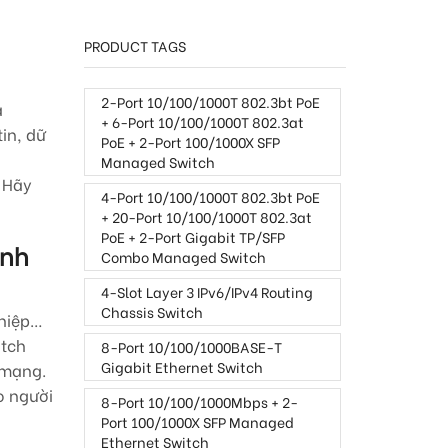
PRODUCT TAGS
2-Port 10/100/1000T 802.3bt PoE
a
+ 6-Port 10/100/1000T 802.3at
in, dữ
PoE + 2-Port 100/1000X SFP
Managed Switch
 Hãy
4-Port 10/100/1000T 802.3bt PoE
+ 20-Port 10/100/1000T 802.3at
PoE + 2-Port Gigabit TP/SFP
anh
Combo Managed Switch
4-Slot Layer 3 IPv6/IPv4 Routing
Chassis Switch
ghiệp…
itch
8-Port 10/100/1000BASE-T
Gigabit Ethernet Switch
 mạng.
o người
8-Port 10/100/1000Mbps + 2-
Port 100/1000X SFP Managed
Ethernet Switch