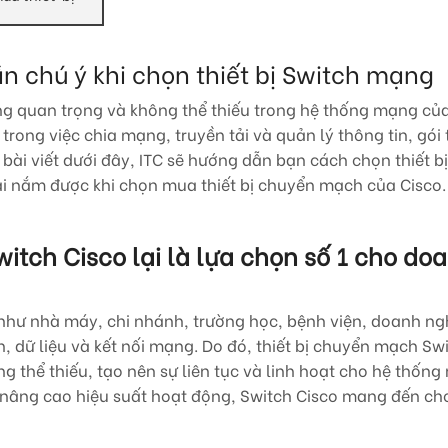
n chú ý khi chọn thiết bị Switch mạng
ùng quan trọng và không thể thiếu trong hệ thống mạng củ
ong việc chia mạng, truyền tải và quản lý thông tin, gói t
ài viết dưới đây, ITC sẽ hướng dẫn bạn cách chọn thiết bị
 nắm được khi chọn mua thiết bị chuyển mạch của Cisco.
witch Cisco lại là lựa chọn số 1 cho do
g như nhà máy, chi nhánh, trường học, bệnh viện, doanh n
n, dữ liệu và kết nối mạng. Do đó, thiết bị chuyển mạch Sw
 thể thiếu, tạo nên sự liên tục và linh hoạt cho hệ thống
à nâng cao hiệu suất hoạt động, Switch Cisco mang đến ch