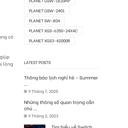
PLANET GSW-1820HP
PLANET GSW-2401
PLANET SW-804
PLANET XGS-6350-24X4C
dùng có
PLANET XGS3-42000R
 giúp
LATEST POSTS
i lòng
Thông báo lịch nghỉ hè – Summer
...
9 Tháng 7, 2025
Những thông số quan trọng cần
chú ...
9 Tháng 2, 2023
Tìm hiểu về Switch