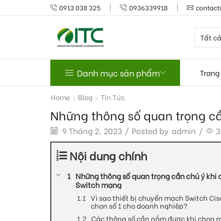
0913 038 325
0936339918
contact
Danh mục sản phẩm
Trang
Home
Blog
Tin Tức
Những thông số quan trọng cầ
9 Tháng 2, 2023
/
Posted by
admin
/
3
Nội dung chính
Những thông số quan trọng cần chú ý khi c
Switch mạng
Vì sao thiết bị chuyển mạch Switch Cisc
chọn số 1 cho doanh nghiệp?
Các thông số cần nắm được khi chọn m