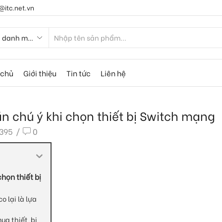
@itc.net.vn
 chủ
Giới thiệu
Tin tức
Liên hệ
n chú ý khi chọn thiết bị Switch mạng
395
/
0
họn thiết bị
o lại là lựa
ua thiết bị