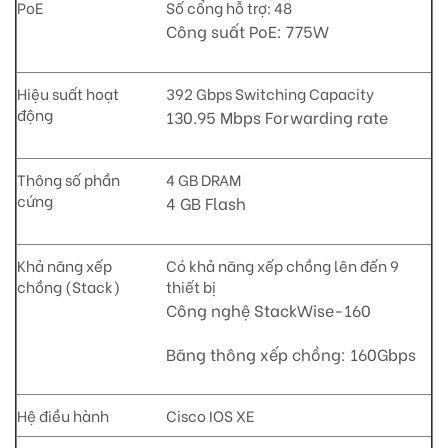
PoE
Số cổng hỗ trợ: 48
Công suất PoE: 775W
Hiệu suất hoạt
392 Gbps Switching Capacity
động
130.95 Mbps Forwarding rate
Thông số phần
4 GB DRAM
cứng
4 GB Flash
Khả năng xếp
Có khả năng xếp chồng lên đến 9
chồng (Stack)
thiết bị
Công nghệ StackWise-160
Băng thông xếp chồng: 160Gbps
Hệ điều hành
Cisco IOS XE