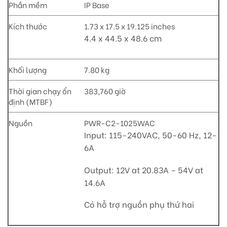
Phần mềm
IP Base
Kích thước
1.73 x 17.5 x 19.125 inches
4.4 x 44.5 x 48.6 cm
Khối lượng
7.80 kg
Thời gian chạy ổn
383,760 giờ
định (MTBF)
Nguồn
PWR-C2-1025WAC
Input: 115-240VAC, 50-60 Hz, 12-
6A
Output: 12V at 20.83A – 54V at
14.6A
Có hỗ trợ nguồn phụ thứ hai