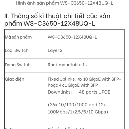
Hình ảnh sản phẩm WS-C3650-12X48UQ-L
II. Thông số kĩ thuật chi tiết của sản
phẩm WS-C3650-12X48UQ-L
Mã sản phẩm
WS-C3650-12X48UQ-L
Loại Switch
Layer 2
Dạng Switch
Rack mountable 1U
Giao diện
Fixed Uplinks: 4x 10 GigaE with SFP+
hoặc 4x 1 GigaE with SFP
Downlinks: 48 ports UPOE
(36x 10/100/1000 and 12x
100Mbps/1/2.5/5/10 Gbps)
PoE
Số cổng hỗ trợ: 48