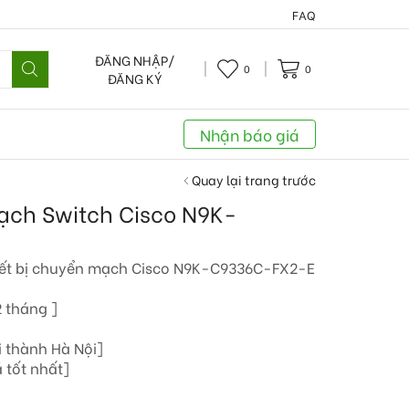
FAQ
ĐĂNG NHẬP/
0
0
ĐĂNG KÝ
Nhận báo giá
Quay lại trang trước
mạch Switch Cisco N9K-
ết bị chuyển mạch Cisco N9K-C9336C-FX2-E
 tháng ]
i thành Hà Nội]
 tốt nhất]