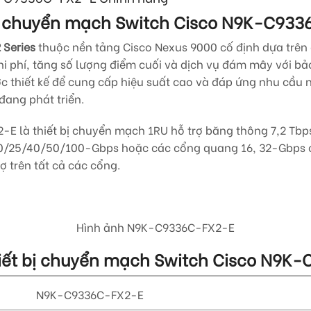
 bị chuyển mạch Switch Cisco
N9K-C933
 Series
thuộc nền tảng Cisco Nexus 9000 cố định dựa trên
hi phí, tăng số lượng điểm cuối và dịch vụ đám mây với bả
ược thiết kế để cung cấp hiệu suất cao và đáp ứng nhu cầu
ang phát triển.
-E là thiết bị chuyển mạch 1RU hỗ trợ băng thông 7,2 Tbp
10/25/40/50/100-Gbps hoặc các cổng quang 16, 32-Gbps c
ợ trên tất cả các cổng.
Hình ảnh
N9K-C9336C-FX2-E
Thiết bị chuyển mạch Switch Cisco
N9K-
N9K-C9336C-FX2-E