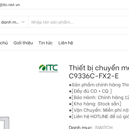
@itc.net.vn
 chủ
Giới thiệu
Tin tức
Liên hệ
Thiết bị chuyển 
C9336C-FX2-E
●Sản phẩm chính hãng Thi
●[Đầy đủ CO + CQ ]
●[Bảo Hành: Chính hãng 12
●[Kho hàng: Stock sẵn]
●[Vận Chuyển: Miễn phí nộ
●[Liên hệ HOTLINE để có giá
Danh mục:
SWITCH