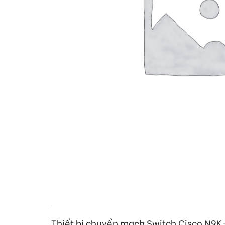
Thiết bị chuyển mạch Switch Cisco
N9K