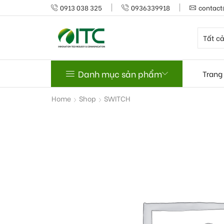
0913 038 325
0936339918
contact
Danh mục sản phẩm
Trang
Home
Shop
SWITCH