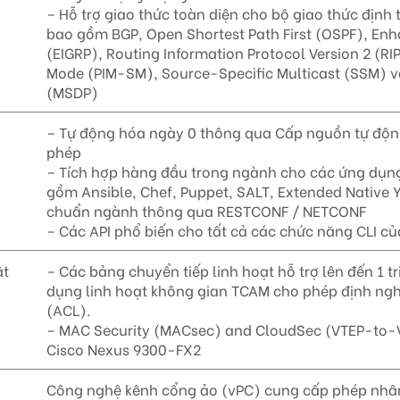
– Hỗ trợ giao thức toàn diện cho bộ giao thức định 
bao gồm BGP, Open Shortest Path First (OSPF), Enh
(EIGRP), Routing Information Protocol Version 2 (R
Mode (PIM-SM), Source-Specific Multicast (SSM) và
(MSDP)
– Tự động hóa ngày 0 thông qua Cấp nguồn tự động
phép
– Tích hợp hàng đầu trong ngành cho các ứng dụn
gồm Ansible, Chef, Puppet, SALT, Extended Native 
chuẩn ngành thông qua RESTCONF / NETCONF
– Các API phổ biến cho tất cả các chức năng CLI 
ật
– Các bảng chuyển tiếp linh hoạt hỗ trợ lên đến 1 
dụng linh hoạt không gian TCAM cho phép định nghĩ
(ACL).
– MAC Security (MACsec) and CloudSec (VTEP-to-VTE
Cisco Nexus 9300-FX2
Công nghệ kênh cổng ảo (vPC) cung cấp phép nhân 