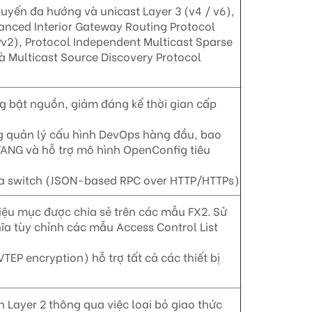
tuyến đa hướng và unicast Layer 3 (v4 / v6),
anced Interior Gateway Routing Protocol
IPv2), Protocol Independent Multicast Sparse
 Multicast Source Discovery Protocol
 bật nguồn, giảm đáng kể thời gian cấp
g quản lý cấu hình DevOps hàng đầu, bao
YANG và hỗ trợ mô hình OpenConfig tiêu
của switch (JSON-based RPC over HTTP/HTTPs)
triệu mục được chia sẻ trên các mẫu FX2. Sử
a tùy chỉnh các mẫu Access Control List
P encryption) hỗ trợ tất cả các thiết bị
Layer 2 thông qua việc loại bỏ giao thức