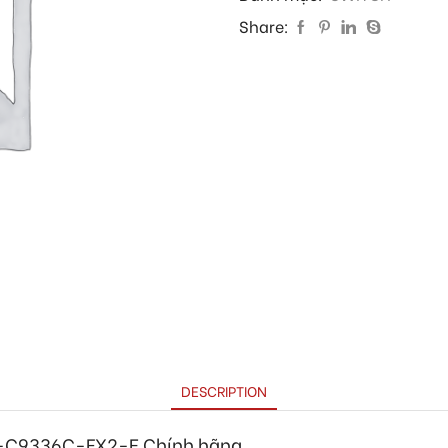
Share:
DESCRIPTION
-C9336C-FX2-E
Chính hãng