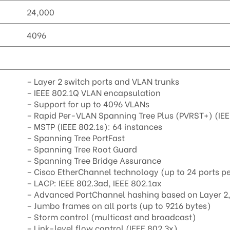
24,000
4096
– Layer 2 switch ports and VLAN trunks
– IEEE 802.1Q VLAN encapsulation
– Support for up to 4096 VLANs
– Rapid Per-VLAN Spanning Tree Plus (PVRST+) (IE
– MSTP (IEEE 802.1s): 64 instances
– Spanning Tree PortFast
– Spanning Tree Root Guard
– Spanning Tree Bridge Assurance
– Cisco EtherChannel technology (up to 24 ports p
– LACP: IEEE 802.3ad, IEEE 802.1ax
– Advanced PortChannel hashing based on Layer 2, 
– Jumbo frames on all ports (up to 9216 bytes)
– Storm control (multicast and broadcast)
– Link-level flow control (IEEE 802.3x)