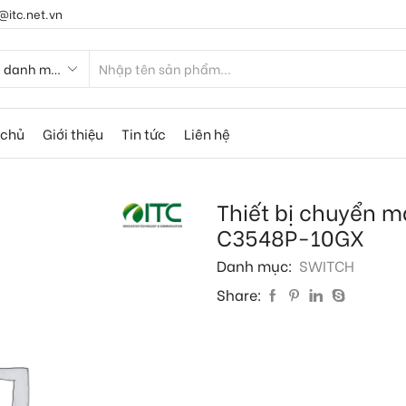
@itc.net.vn
 chủ
Giới thiệu
Tin tức
Liên hệ
Thiết bị chuyển 
C3548P-10GX
Danh mục:
SWITCH
Share: