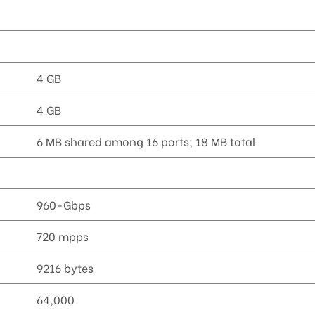
4 GB
4 GB
6 MB shared among 16 ports; 18 MB total
960-Gbps
720 mpps
9216 bytes
64,000