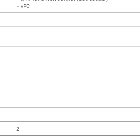
– vPC
2