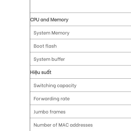
CPU and Memory
System Memory
Boot flash
System buffer
Hiệu suất
Switching capacity
Forwarding rate
Jumbo frames
Number of MAC addresses