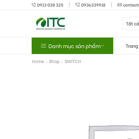
0913 038 325
0936339918
contact
Danh mục sản phẩm
Trang
Home
Shop
SWITCH