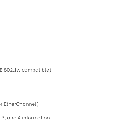
EE 802.1w compatible)
er EtherChannel)
3, and 4 information