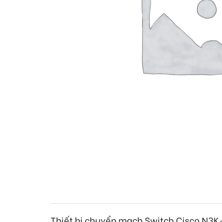
Thiết bị chuyển mạch Switch Cisco
N3K