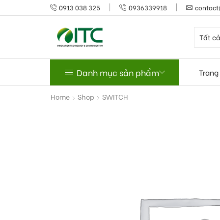
0913 038 325
0936339918
contact
Danh mục sản phẩm
Trang
Home
Shop
SWITCH