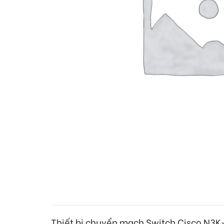
Thiết bị chuyển mạch Switch Cisco
N3K