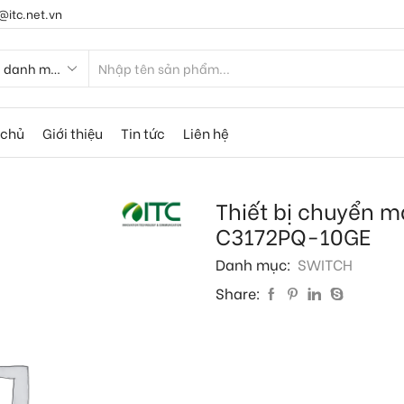
@itc.net.vn
 chủ
Giới thiệu
Tin tức
Liên hệ
Thiết bị chuyển 
C3172PQ-10GE
Danh mục:
SWITCH
Share: