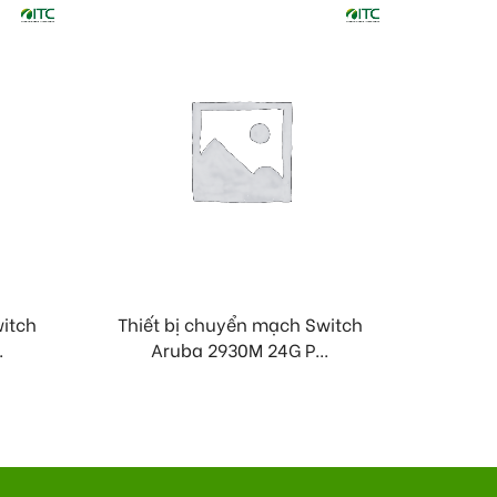
witch
Thiết bị chuyển mạch Switch
Thiết
.
Aruba 2930M 24G P...
A