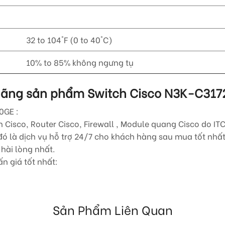
32 to 104°F (0 to 40°C)
10% to 85% không ngưng tụ
h hãng sản phẩm Switch Cisco
N3K-C317
0GE
:
Cisco, Router Cisco, Firewall , Module quang Cisco do ITC
 là dịch vụ hỗ trợ 24/7 cho khách hàng sau mua tốt nhất.
hài lòng nhất.
n giá tốt nhất:
Sản Phẩm Liên Quan