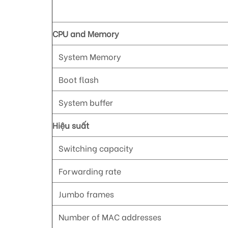
CPU and Memory
System Memory
Boot flash
System buffer
Hiệu suất
Switching capacity
Forwarding rate
Jumbo frames
Number of MAC addresses