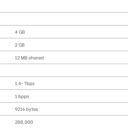
4 GB
2 GB
12 MB shared
1.4-Tbps
1 bpps
9216 bytes
288,000