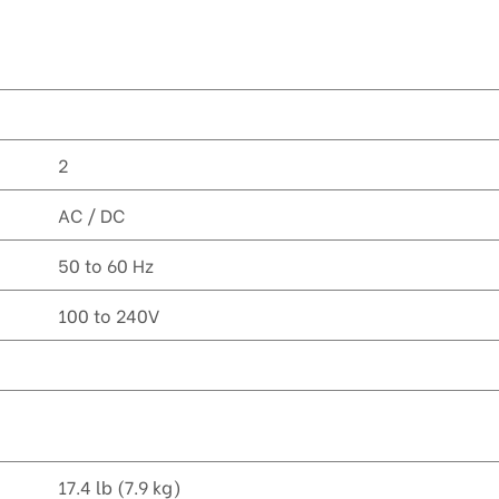
2
AC / DC
50 to 60 Hz
100 to 240V
17.4 lb (7.9 kg)