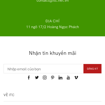
contact@itc.net.vn
ĐỊA CHỈ
11 ngõ 17/2 Hoàng Ngọc Phách
Nhận tin khuyến mãi
VỀ ITC