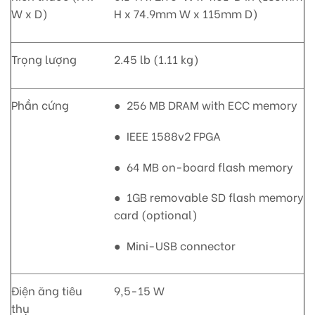
W x D)
H x 74.9mm W x 115mm D)
Trọng lượng
2.45 lb (1.11 kg)
Phần cứng
● 256 MB DRAM with ECC memory
● IEEE 1588v2 FPGA
● 64 MB on-board flash memory
● 1GB removable SD flash memory
card (optional)
● Mini-USB connector
Điện ăng tiêu
9,5-15 W
thụ