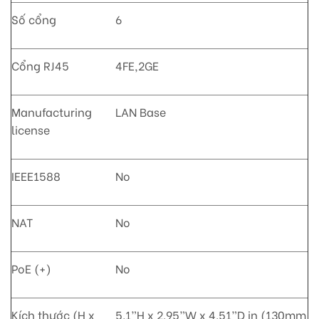
Số cổng
6
Cổng RJ45
4FE,2GE
Manufacturing
LAN Base
license
IEEE1588
No
NAT
No
PoE (+)
No
Kích thước (H x
5.1”H x 2.95”W x 4.51”D in (130mm