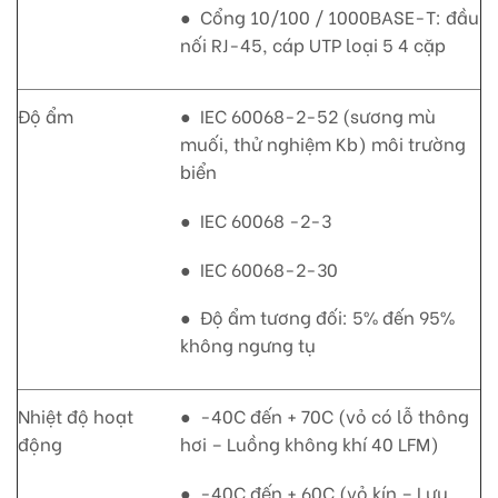
● Cổng 10/100 / 1000BASE-T: đầu
nối RJ-45, cáp UTP loại 5 4 cặp
Độ ẩm
● IEC 60068-2-52 (sương mù
muối, thử nghiệm Kb) môi trường
biển
● IEC 60068 -2-3
● IEC 60068-2-30
● Độ ẩm tương đối: 5% đến 95%
không ngưng tụ
Nhiệt độ hoạt
● -40C đến + 70C (vỏ có lỗ thông
động
hơi – Luồng không khí 40 LFM)
● -40C đến + 60C (vỏ kín – Lưu