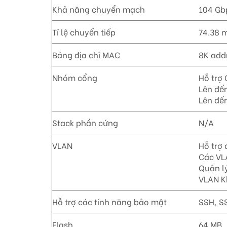
Khả năng chuyển mạch
104 Gb
Tỉ lệ chuyển tiếp
74.38 
Bảng địa chỉ MAC
8K add
Nhóm cổng
Hỗ trợ 
Lên đế
Lên đế
Stack phần cứng
N/A
VLAN
Hỗ trợ
Các VL
Quản l
VLAN 
Hỗ trợ các tính năng bảo mật
SSH, SS
Flash
64 MB