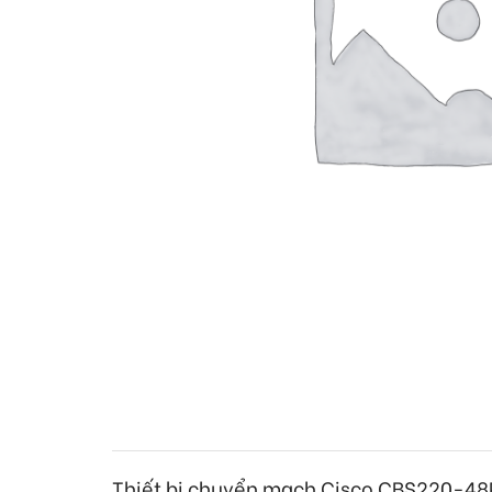
Thiết bị chuyển mạch Cisco
CBS220-48