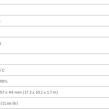
s
1
0°C
 90%
57 x 44 mm (17.3 x 10.1 x 1.7 in)
 (11.66 lb)