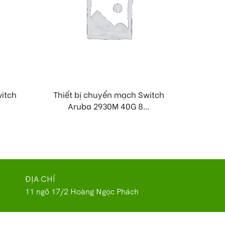
witch
Thiết bị chuyển mạch Switch
Thiết
Aruba 2930M 40G 8...
Ar
ĐỊA CHỈ
11 ngõ 17/2 Hoàng Ngọc Phách