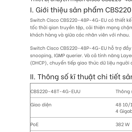
I. Giới thiệu sản phẩm CBS2
Switch Cisco CBS220-48P-4G-EU có thiết kế
tốc thời gian truyền tệp, cải thiện mạng ch
khách hàng và giữa các nhân viên với nhau.
Switch Cisco CBS220-48P-4G-EU hỗ trợ đầy đủ
snooping, IGMP querier. Và cả tính năng Laye
(DHCP), chuyển tiếp giao thức dữ liệu người
II. Thông số kĩ thuật chi tiết 
CBS220-48T-4G-EUU
Thông s
Giao diện
48 10/
4 Gigab
PoE
382 W