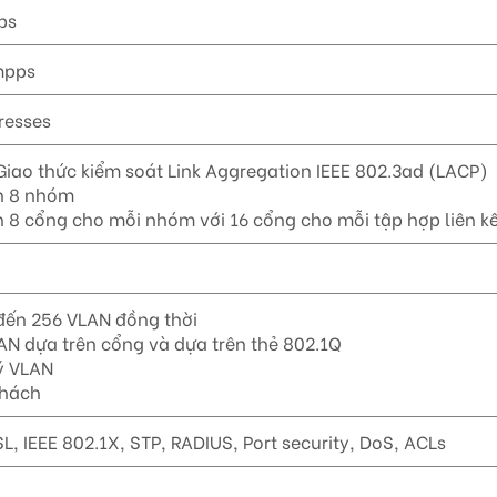
ps
mpps
resses
Giao thức kiểm soát Link Aggregation IEEE 802.3ad (LACP)
n 8 nhóm
n 8 cổng cho mỗi nhóm với 16 cổng cho mỗi tập hợp liên k
 đến 256 VLAN đồng thời
AN dựa trên cổng và dựa trên thẻ 802.1Q
ý VLAN
Khách
L, IEEE 802.1X, STP, RADIUS, Port security, DoS, ACLs