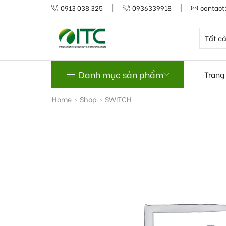
0913 038 325
0936339918
contact
Danh mục sản phẩm
Trang
Home
Shop
SWITCH