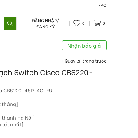
FAQ
ĐĂNG NHẬP/
0
0
ĐĂNG KÝ
Nhận báo giá
Quay lại trang trước
mạch Switch Cisco CBS220-
co CBS220-48P-4G-EU
2 tháng]
i thành Hà Nội]
 tốt nhất]