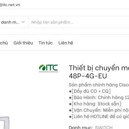
@itc.net.vn
 chủ
Giới thiệu
Tin tức
Liên hệ
Thiết bị chuyển 
48P-4G-EU
Sản phẩm chính hãng Cis
●[Đầy đủ CO + CQ]
●[Bảo Hành: Chính hãng 1
●[Kho hàng: Stock sẵn]
●[Vận Chuyển: Miễn phí nộ
●[Liên hệ HOTLINE để có giá
Danh mục:
SWITCH