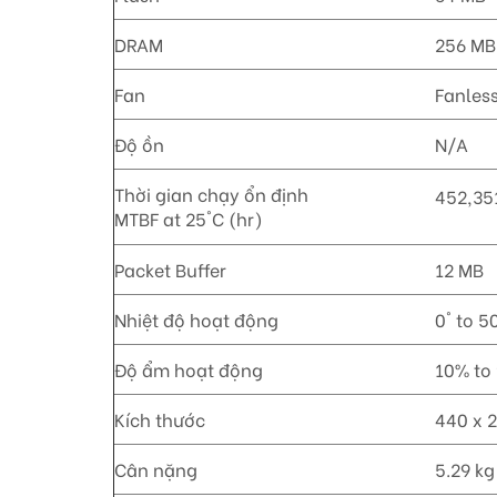
DRAM
256 MB
Fan
Fanles
Độ ồn
N/A
Thời gian chạy ổn định
452,35
MTBF at 25°C (hr)
Packet Buffer
12 MB
Nhiệt độ hoạt động
0° to 5
Độ ẩm hoạt động
10% to
Kích thước
440 x 2
Cân nặng
5.29 kg