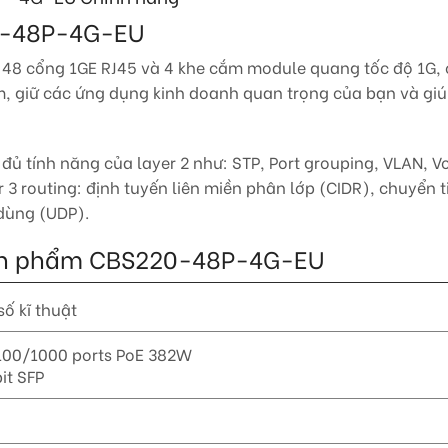
20-48P-4G-EU
 48 cổng 1GE RJ45 và 4 khe cắm module quang tốc độ 1G, 
ậm, giữ các ứng dụng kinh doanh quan trọng của bạn và gi
 tính năng của layer 2 như: STP, Port grouping, VLAN, Voi
r 3 routing: định tuyến liên miền phân lớp (CIDR), chuyển
 dùng (UDP).
sản phẩm
CBS220-48P-4G-EU
ố kĩ thuật
100/1000 ports PoE 382W
it SFP