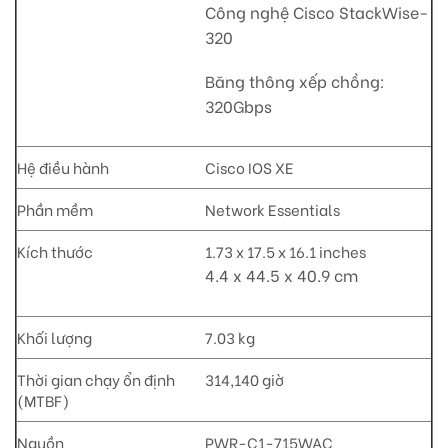
Công nghệ Cisco StackWise-
320
Băng thông xếp chồng:
320Gbps
Hệ điều hành
Cisco IOS XE
Phần mềm
Network Essentials
Kích thước
1.73 x 17.5 x 16.1 inches
4.4 x 44.5 x 40.9 cm
Khối lượng
7.03 kg
Thời gian chạy ổn định
314,140 giờ
(MTBF)
Nguồn
PWR-C1-715WAC