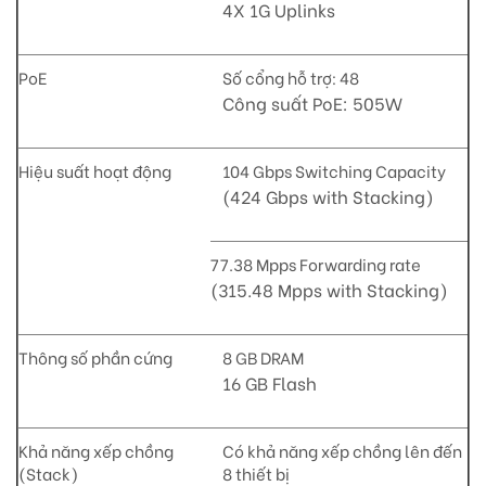
4X 1G Uplinks
PoE
Số cổng hỗ trợ: 48
Công suất PoE: 505W
Hiệu suất hoạt động
104 Gbps Switching Capacity
(424 Gbps with Stacking)
77.38 Mpps Forwarding rate
(315.48 Mpps with Stacking)
Thông số phần cứng
8 GB DRAM
16 GB Flash
Khả năng xếp chồng
Có khả năng xếp chồng lên đến
(Stack)
8 thiết bị