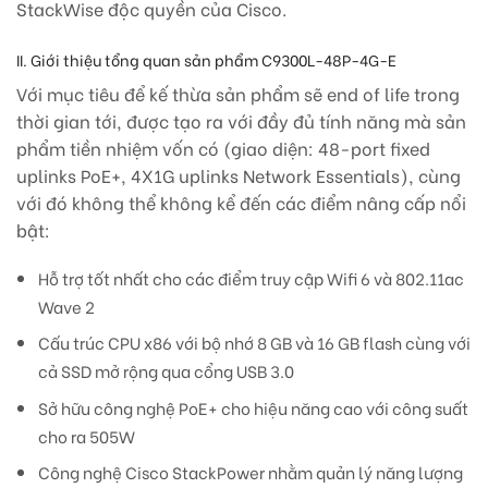
StackWise độc quyền của Cisco.
II. Giới thiệu tổng quan sản phẩm C9300L-48P-4G-E
Với mục tiêu để kế thừa sản phẩm sẽ end of life trong
thời gian tới, được tạo ra với đầy đủ tính năng mà sản
phẩm tiền nhiệm vốn có (giao diện: 48-port fixed
uplinks PoE+, 4X1G uplinks Network Essentials), cùng
với đó không thể không kể đến các điểm nâng cấp nổi
bật:
Hỗ trợ tốt nhất cho các điểm truy cập Wifi 6 và 802.11ac
Wave 2
Cấu trúc CPU x86 với bộ nhớ 8 GB và 16 GB flash cùng với
cả SSD mở rộng qua cổng USB 3.0
Sở hữu công nghệ PoE+ cho hiệu năng cao với công suất
cho ra 505W
Công nghệ Cisco StackPower nhằm quản lý năng lượng