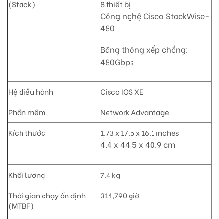
(Stack)
8 thiết bị
Công nghệ Cisco StackWise-
480
Băng thông xếp chồng:
480Gbps
Hệ điều hành
Cisco IOS XE
Phần mềm
Network Advantage
Kích thước
1.73 x 17.5 x 16.1 inches
4.4 x 44.5 x 40.9 cm
Khối lượng
7.4 kg
Thời gian chạy ổn định
314,790 giờ
(MTBF)