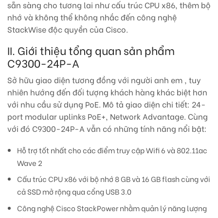
sẵn sàng cho tương lai như cấu trúc CPU x86, thêm bộ
nhớ và không thể không nhắc đến công nghệ
StackWise độc quyền của Cisco.
II. Giới thiệu tổng quan sản phẩm
C9300-24P-A
Sở hữu giao diện tương đồng với người anh em , tuy
nhiên hướng đến đối tượng khách hàng khác biệt hơn
với nhu cầu sử dụng PoE. Mô tả giao diện chi tiết: 24-
port modular uplinks PoE+, Network Advantage. Cùng
với đó C9300-24P-A vẫn có những tính năng nổi bật:
Hỗ trợ tốt nhất cho các điểm truy cập Wifi 6 và 802.11ac
Wave 2
Cấu trúc CPU x86 với bộ nhớ 8 GB và 16 GB flash cùng với
cả SSD mở rộng qua cổng USB 3.0
Công nghệ Cisco StackPower nhằm quản lý năng lượng