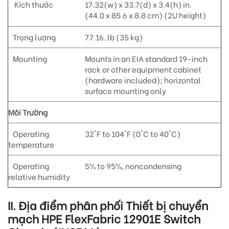
Kích thước
17.32(w) x 33.7(d) x 3.4(h) in.
(44.0 x 85.6 x 8.8 cm) (2U height)
Trọng lượng
77.16. lb (35 kg)
Mounting
Mounts in an EIA standard 19-inch
rack or other equipment cabinet
(hardware included); horizontal
surface mounting only
Môi Trường
Operating
32°F to 104°F (0°C to 40°C)
temperature
Operating
5% to 95%, noncondensing
relative humidity
II. Địa điểm phân phối Thiết bị chuyển
mạch HPE FlexFabric 12901E Switch