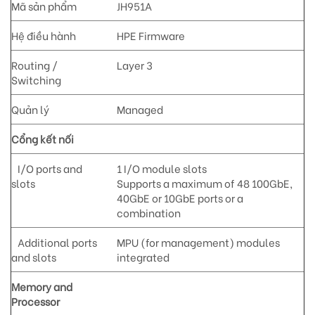
Mã sản phẩm
JH951A
Hệ điều hành
HPE Firmware
Routing /
Layer 3
Switching
Quản lý
Managed
Cổng kết nối
I/O ports and
1 I/O module slots
slots
Supports a maximum of 48 100GbE,
40GbE or 10GbE ports or a
combination
Additional ports
MPU (for management) modules
and slots
integrated
Memory and
Processor