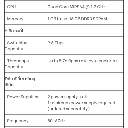
CPU
Quad Core MIPS64 @ 1.2 GHz
Memory
1 GB flash, 16 GB DDR3 SDRAM
Hiệu suất
Switching
9.6 Tbps
Capacity
Throughput
Up to 5.76 Bpps (64-byte packets)
Capacity
Đặc điểm dòng
điện
Power Supplies
2 power supply slots
1 minimum power supply required
(ordered separately)
Frequency
50-60Hz