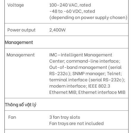
Voltage
100–240 VAC, rated
-48 to -60 VDC, rated
(depending on power supply chosen)
Power output
2,400W
Management
Management
IMC—Intelligent Management
Center; command-line interface;
Out-of-band management (serial
RS-232c); SNMP manager; Telnet;
terminal interface (serial RS-232c);
modem interface; IEEE 802.3
Ethernet MIB; Ethernet interface MIB
Thông số vật lý
Fan
3 fan tray slots
Fan trays are not included