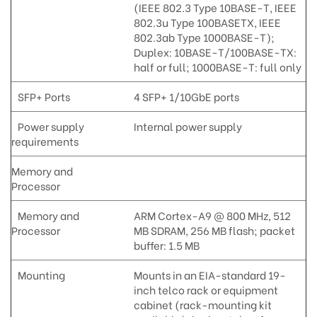
(IEEE 802.3 Type 10BASE-T, IEEE
802.3u Type 100BASETX, IEEE
802.3ab Type 1000BASE-T);
Duplex: 10BASE-T/100BASE-TX:
half or full; 1000BASE-T: full only
SFP+ Ports
4 SFP+ 1/10GbE ports
Power supply
Internal power supply
requirements
Memory and
Processor
Memory and
ARM Cortex-A9 @ 800 MHz, 512
Processor
MB SDRAM, 256 MB flash; packet
buffer: 1.5 MB
Mounting
Mounts in an EIA-standard 19-
inch telco rack or equipment
cabinet (rack-mounting kit