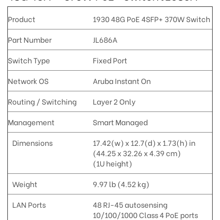
Product
1930 48G PoE 4SFP+ 370W Switch
Part Number
JL686A
Switch Type
Fixed Port
Network OS
Aruba Instant On
Routing / Switching
Layer 2 Only
Management
Smart Managed
Dimensions
17.42(w) x 12.7(d) x 1.73(h) in
(44.25 x 32.26 x 4.39 cm)
(1U height)
Weight
9.97 lb (4.52 kg)
LAN Ports
48 RJ-45 autosensing
10/100/1000 Class 4 PoE ports