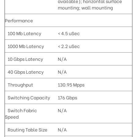
available); horizontal surface
mounting; wall mounting
Performance
100 Mb Latency
< 4.5 uSec
1000 Mb Latency
< 2.2 uSec
10 Gbps Latency
N/A
40 Gbps Latency
N/A
Throughput
130.95 Mpps
Switching Capacity
176 Gbps
Switch Fabric
N/A
Speed
Routing Table Size
N/A