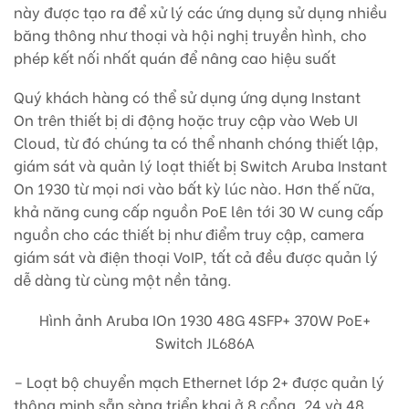
này được tạo ra để xử lý các ứng dụng sử dụng nhiều
băng thông như thoại và hội nghị truyền hình, cho
phép kết nối nhất quán để nâng cao hiệu suất
Quý khách hàng có thể sử dụng ứng dụng Instant
On trên thiết bị di động hoặc truy cập vào Web UI
Cloud, từ đó chúng ta có thể nhanh chóng thiết lập,
giám sát và quản lý loạt thiết bị Switch Aruba Instant
On 1930 từ mọi nơi vào bất kỳ lúc nào. Hơn thế nữa,
khả năng cung cấp nguồn PoE lên tới 30 W cung cấp
nguồn cho các thiết bị như điểm truy cập, camera
giám sát và điện thoại VoIP, tất cả đều được quản lý
dễ dàng từ cùng một nền tảng.
Hình ảnh
Aruba IOn 1930 48G 4SFP+ 370W PoE+
Switch JL686A
– Loạt bộ chuyển mạch Ethernet lớp 2+ được quản lý
thông minh sẵn sàng triển khai ở 8 cổng, 24 và 48