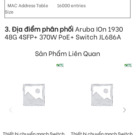
MAC Address Table
16000 entries
Size
3. Địa điểm phân phối
Aruba IOn 1930
48G 4SFP+ 370W PoE+ Switch JL686A
Sản Phẩm Liên Quan
Thiết bị chuyển mạch Switch
Thiết bị chuyển mạch Switch