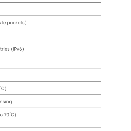
yte packets)
tries (IPv6)
5°C)
nsing
to 70°C)