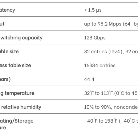
atency
< 1.5 µs
ut
up to 95.2 Mpps (64-b
witching capacity
128 Gbps
ble size
32 entries (IPv4), 32 en
ss table size
16384 entries
ears)
44.4
ng temperature
32°F to 113°F (0°C to 4
 relative humidity
10% to 90%, nonconde
ating/Storage
-40°F to 158°F (-40°C 
ure