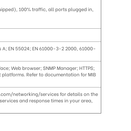
uipped), 100% traffic, all ports plugged in,
ass A; EN 55024; EN 61000-3-2 2000, 61000-
rface; Web browser; SNMP Manager; HTTPS;
latforms. Refer to documentation for MIB
.com/networking/services for details on the
services and response times in your area,