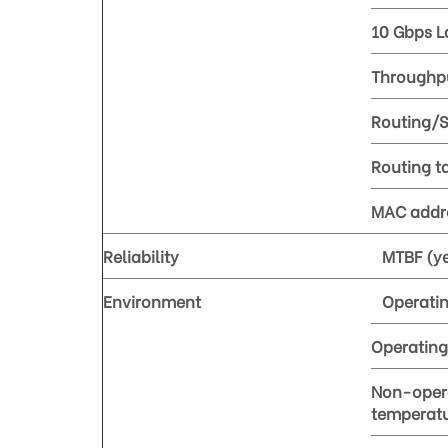
10 Gbps L
Throughp
Routing/S
Routing ta
MAC addre
Reliability
MTBF (y
Environment
Operati
Operating
Non-oper
temperat