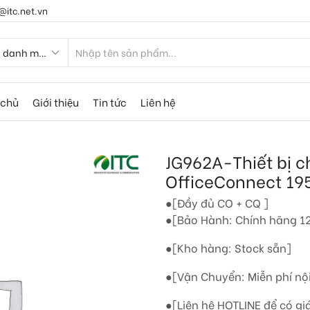
@itc.net.vn
 chủ
Giới thiệu
Tin tức
Liên hệ
JG962A-Thiết bị 
OfficeConnect 19
●[Đầy đủ CO + CQ ]
●[Bảo Hành: Chính hãng 12
●[Kho hàng: Stock sẵn]
●[Vận Chuyển: Miễn phí nộ
●[Liên hệ HOTLINE để có giá