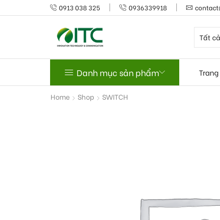
0913 038 325
0936339918
contact
Danh mục sản phẩm
Trang
Home
Shop
SWITCH