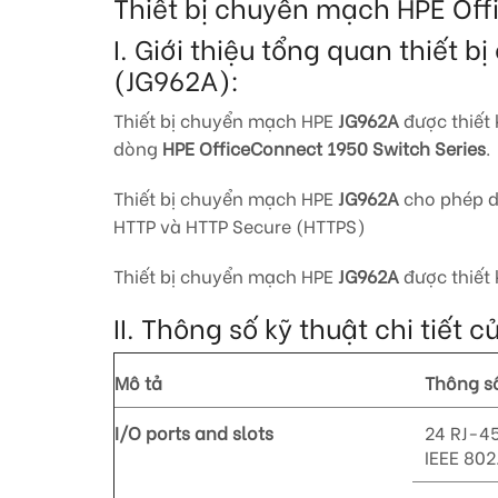
Thiết bị chuyển mạch HPE Of
I. Giới thiệu tổng quan thiế
(JG962A):
Thiết bị chuyển mạch HPE
JG962A
được thiết
dòng
HPE OfficeConnect 1950 Switch Series
.
Thiết bị chuyển mạch HPE
JG962A
cho phép d
HTTP và HTTP Secure (HTTPS)
Thiết bị chuyển mạch HPE
JG962A
được thiết
II. Thông số kỹ thuật chi tiết
Mô tả
Thông số
I/O ports and slots
24 RJ-45
IEEE 802