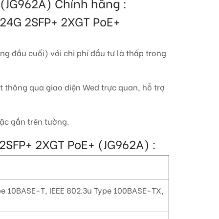
(JG962A) Chính hãng :
0 24G 2SFP+ 2XGT PoE+
g đầu cuối) với chi phí đầu tư là thấp trong
t thông qua giao diện Wed trực quan, hỗ trợ
oặc gắn trên tường.
G 2SFP+ 2XGT PoE+ (JG962A) :
ype 10BASE-T, IEEE 802.3u Type 100BASE-TX,