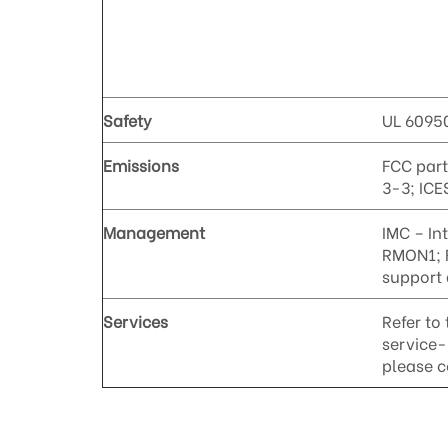
Safety
UL 60950
Emissions
FCC part
3-3; ICE
Management
IMC – I
RMON1; 
support 
Services
Refer to
service-
please c