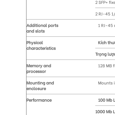
2 SFP+ fi
2 RJ-45 1
Additional ports
1 RJ-45 
and slots
Physical
Kích thư
characteristics
Trọng lượ
Memory and
128 MB f
processor
Mounting and
Mounts i
enclosure
Performance
100 Mb 
1000 Mb 