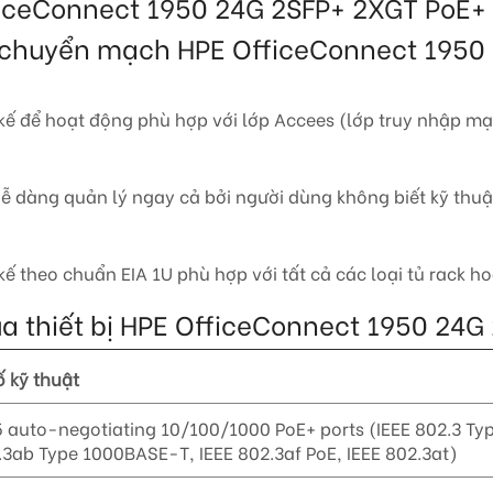
ficeConnect 1950 24G 2SFP+ 2XGT PoE+ 
t bị chuyển mạch HPE OfficeConnect 195
 kế để hoạt động phù hợp với lớp Accees (lớp truy nhập mạn
ễ dàng quản lý ngay cả bởi người dùng không biết kỹ thuậ
 kế theo chuẩn
EIA 1U phù hợp với tất cả các loại tủ rack h
 của thiết bị HPE OfficeConnect 1950 24
 kỹ thuật
 auto-negotiating 10/100/1000 PoE+ ports (IEEE 802.3 T
.3ab Type 1000BASE-T, IEEE 802.3af PoE, IEEE 802.3at)