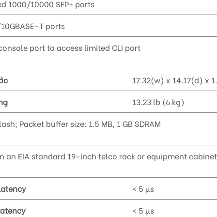
xed 1000/10000 SFP+ ports
/10GBASE-T ports
console port to access limited CLI port
ớc
17.32(w) x 14.17(d) x 1
ng
13.23 lb (6 kg)
lash; Packet buffer size: 1.5 MB, 1 GB SDRAM
n an EIA standard 19-inch telco rack or equipment cabine
Latency
< 5 µs
Latency
< 5 µs