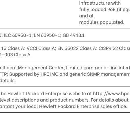
infrastructure with
fully loaded PoE (if eq
and all
modules populated.
; IEC 60950-1; EN 60950-1; GB 4943.1
 15 Class A; VCCI Class A; EN 55022 Class A; CISPR 22 Cl
S-003 Class A
ntelligent Management Center; Limited command-line inte
FTP; Supported by HPE IMC and generic SNMP management p
details.
 the Hewlett Packard Enterprise website at http://www.hpe
level descriptions and product numbers. For details about 
ontact your local Hewlett Packard Enterprise sales office.