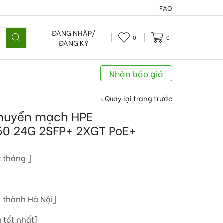
FAQ
ĐĂNG NHẬP/
0
0
ĐĂNG KÝ
Nhận báo giá
Quay lại trang trước
chuyển mạch HPE
50 24G 2SFP+ 2XGT PoE+
 tháng ]
i thành Hà Nội]
 tốt nhất]