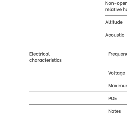
Non-oper
relative h
Altitude
Acoustic
Electrical
Frequen
characteristics
Voltage
Maximum
POE
Notes