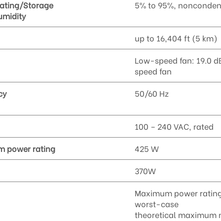
ating/Storage
5% to 95%, nonconden
umidity
up to 16,404 ft (5 km)
Low-speed fan: 19.0 dB
speed fan
cy
50/60 Hz
100 – 240 VAC, rated
 power rating
425 W
370W
Maximum power rating
worst-case
theoretical maximum n