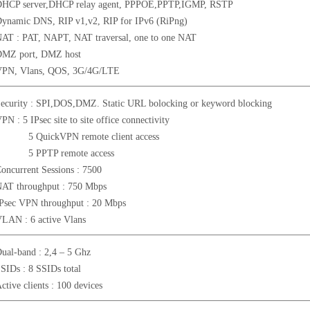
DHCP server,DHCP relay agent, PPPOE,PPTP,IGMP, RSTP
ynamic DNS, RIP v1,v2, RIP for IPv6 (RiPng)
AT : PAT, NAPT, NAT traversal, one to one NAT
DMZ port, DMZ host
VPN, Vlans, QOS, 3G/4G/LTE
ecurity : SPI,DOS,DMZ. Static URL bolocking or keyword blocking
PN : 5 IPsec site to site office connectivity
5 QuickVPN remote client access
5 PPTP remote access
oncurrent Sessions : 7500
AT throughput : 750 Mbps
Psec VPN throughput : 20 Mbps
LAN : 6 active Vlans
ual-band : 2,4 – 5 Ghz
SIDs : 8 SSIDs total
ctive clients : 100 devices