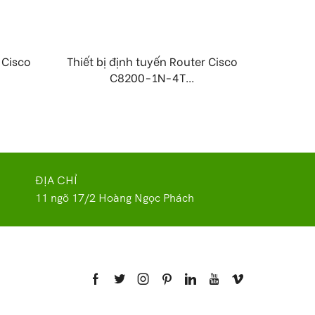
r Cisco
Thiết bị định tuyến Router Cisco
Thiết b
C8200-1N-4T...
ĐỊA CHỈ
11 ngõ 17/2 Hoàng Ngọc Phách