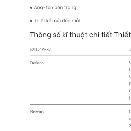
● Ăng-ten bên trong
● Thiết kế mới đẹp mắt
Thông số kĩ thuật chi tiết Thi
RV134W-k9
T
Desktop
W
L
W
C
Network
I
a
2