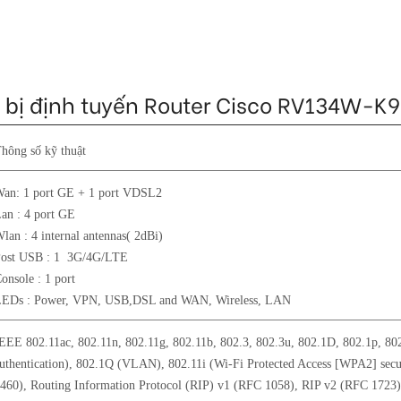
ết bị định tuyến Router Cisco RV134W-K9
hông số kỹ thuật
an: 1 port GE + 1 port VDSL2
an : 4 port GE
lan : 4 internal antennas( 2dBi)
Post USB : 1 3G/4G/LTE
onsole : 1 port
LEDs : Power, VPN, USB,DSL and WAN, Wireless, LAN
EEE 802.11ac, 802.11n, 802.11g, 802.11b, 802.3, 802.3u, 802.1D, 802.1p, 80
uthentication), 802.1Q (VLAN), 802.11i (Wi-Fi Protected Access [WPA2] secu
460), Routing Information Protocol (RIP) v1 (RFC 1058), RIP v2 (RFC 1723