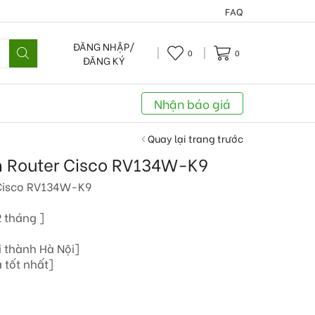
FAQ
ĐĂNG NHẬP/
0
0
ĐĂNG KÝ
Nhận báo giá
Quay lại trang trước
ến Router Cisco RV134W-K9
r Cisco RV134W-K9
 tháng ]
i thành Hà Nội]
 tốt nhất]