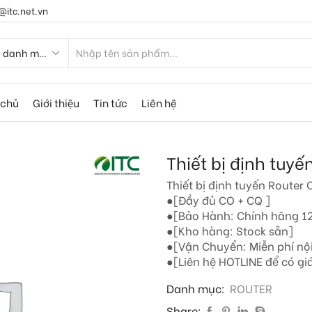
@itc.net.vn
 chủ
Giới thiệu
Tin tức
Liên hệ
Thiết bị định tuy
Thiết bị định tuyến Route
●[Đầy đủ CO + CQ ]
●[Bảo Hành: Chính hãng 12
●[Kho hàng: Stock sẵn]
●[Vận Chuyển: Miễn phí nộ
●[Liên hệ HOTLINE để có giá
Danh mục:
ROUTER
Share: