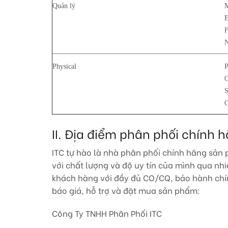
Quản lý
M
E
F
N
Physical
P
O
S
O
II. Địa điểm phân phối chín
ITC tự hào là nhà phân phối chính hãng sản
với chất lượng và độ uy tín của mình qua nhi
khách hàng với đầy đủ CO/CQ, bảo hành chính
báo giá, hỗ trợ và đặt mua sản phẩm:
Công Ty TNHH Phân Phối ITC