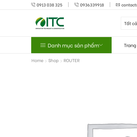
0913 038 325
0936339918
contact
Danh mục sản phẩm
Trang
Home
Shop
ROUTER