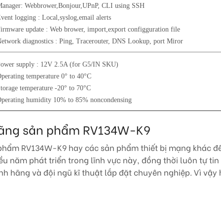
anager: Webbrower,Bonjour,UPnP, CLI using SSH
vent logging : Local,syslog,email alerts
irmware update : Web brower, import,export configguration file
etwork diagnostics : Ping, Tracerouter, DNS Lookup, port Miror
ower supply : 12V 2.5A (for G5/IN SKU)
perating temperature 0° to 40°C
torage temperature -20° to 70°C
perating humidity 10% to 85% noncondensing
h hãng sản phẩm RV134W-K9
 phẩm RV134W-K9 hay các sản phẩm thiết bị mạng khác đến 
ều năm phát triển trong lĩnh vực này, đồng thời luôn tự t
 hãng và đội ngũ kĩ thuật lắp đặt chuyên nghiệp. Vì vậy 