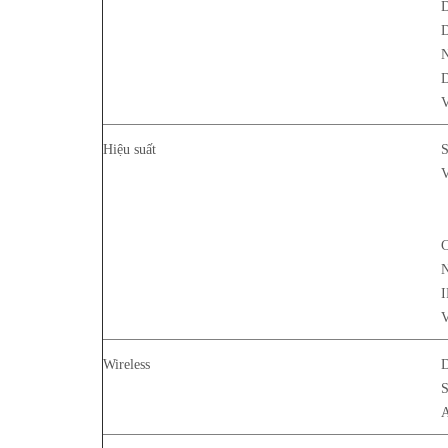
D
N
Hiệu suất
S
V
C
N
I
V
Wireless
D
S
A