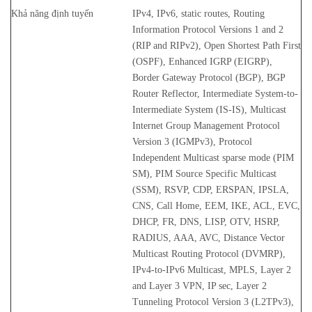
Khả năng định tuyến
IPv4, IPv6, static routes, Routing
Information Protocol Versions 1 and 2
(RIP and RIPv2), Open Shortest Path First
(OSPF), Enhanced IGRP (EIGRP),
Border Gateway Protocol (BGP), BGP
Router Reflector, Intermediate System-to-
Intermediate System (IS-IS), Multicast
Internet Group Management Protocol
Version 3 (IGMPv3), Protocol
Independent Multicast sparse mode (PIM
SM), PIM Source Specific Multicast
(SSM), RSVP, CDP, ERSPAN, IPSLA,
CNS, Call Home, EEM, IKE, ACL, EVC,
DHCP, FR, DNS, LISP, OTV, HSRP,
RADIUS, AAA, AVC, Distance Vector
Multicast Routing Protocol (DVMRP),
IPv4-to-IPv6 Multicast, MPLS, Layer 2
and Layer 3 VPN, IP sec, Layer 2
Tunneling Protocol Version 3 (L2TPv3),