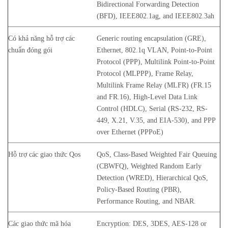
Bidirectional Forwarding Detection
(BFD), IEEE802.1ag, and IEEE802.3ah
Có khả năng hỗ trợ các
Generic routing encapsulation (GRE),
chuẩn đóng gói
Ethernet, 802.1q VLAN, Point-to-Point
Protocol (PPP), Multilink Point-to-Point
Protocol (MLPPP), Frame Relay,
Multilink Frame Relay (MLFR) (FR.15
and FR.16), High-Level Data Link
Control (HDLC), Serial (RS-232, RS-
449, X.21, V.35, and EIA-530), and PPP
over Ethernet (PPPoE)
Hỗ trợ các giao thức Qos
QoS, Class-Based Weighted Fair Queuing
(CBWFQ), Weighted Random Early
Detection (WRED), Hierarchical QoS,
Policy-Based Routing (PBR),
Performance Routing, and NBAR.
Các giao thức mã hóa
Encryption: DES, 3DES, AES-128 or