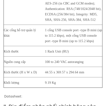
AES-256 (in CBC and GCM modes);
Authentication: RSA (748/1024/2048 bit),
ECDSA (256/384 bit); Integrity: MD5,
SHA, SHA-256, SHA-384, SHA-512
Các cổng hỗ trợ quản lý
1 cổng USB console port -type B mini (up
khác
to 115.2 kbps), một cổng USB console
port -type B mini (up to 115.2 kbps)
Kích thước
1 Rack Unit (RU)
Nguồn cung cấp
100 to 240 VAC autoranging
Kích thước (H x W x D)
44.55 x 369.57 x 294.64 mm
Khối lượng
9.19 Kg
Datasheet:
II. Địa điểm phân phối chính hãng sản