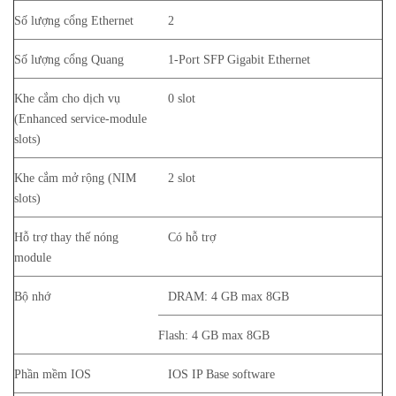
Số lượng cổng Ethernet
2
Số lượng cổng Quang
1-Port SFP Gigabit Ethernet
Khe cắm cho dịch vụ
0 slot
(Enhanced service-module
slots)
Khe cắm mở rộng (NIM
2 slot
slots)
Hỗ trợ thay thế nóng
Có hỗ trợ
module
Bộ nhớ
DRAM: 4 GB max 8GB
Flash: 4 GB max 8GB
Phần mềm IOS
IOS IP Base software