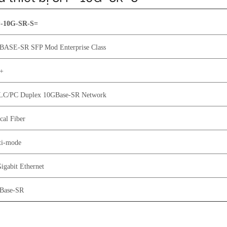
-10G-SR-S=
BASE-SR SFP Mod Enterprise Class
+
 LC/PC Duplex 10GBase-SR Network
cal Fiber
ti-mode
igabit Ethernet
Base-SR