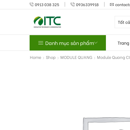
0913 038 325
0936339918
contact
Danh mục sản phẩm
Trang
Home
Shop
MODULE QUANG
Module Quang C