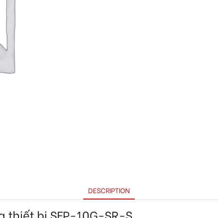
DESCRIPTION
của thiết bị SFP-10G-SR-S