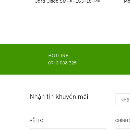
Card Cisco SM-X-ES3-16-P=
Mo
HOTLINE
0913 038 325
Nhận tin khuyến mãi
VỀ ITC
CHÍNH 