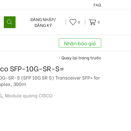
FAQ
ĐĂNG NHẬP/
0
0
ĐĂNG KÝ
Nhận báo giá
Quay lại trang trước
sco SFP-10G-SR-S=
G-SR-S (SFP 10G SR S) Transceiver SFP+ for
uplex, 300m
G
,
Module quang CISCO