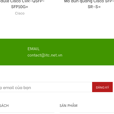
dule Cisco CVR-QSFP-
Mô đun quang Cisco SFP
SFP10G=
SR-S=
Cisco
EMAIL
contact@itc.net.vn
SÁCH
SẢN PHẨM