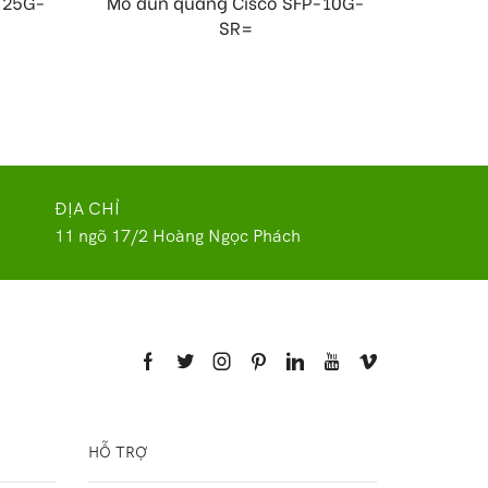
-25G-
Mô đun quang Cisco SFP-10G-
Modu
SR=
ĐỊA CHỈ
11 ngõ 17/2 Hoàng Ngọc Phách
HỖ TRỢ