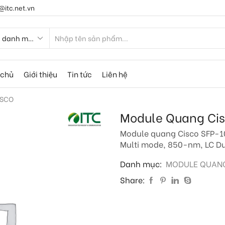
@itc.net.vn
 chủ
Giới thiệu
Tin tức
Liên hệ
ISCO
Module Quang Ci
Module quang Cisco SFP-10
Multi mode, 850-nm, LC D
Danh mục:
MODULE QUAN
Share: