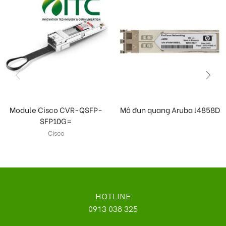
Module Cisco CVR-QSFP-
Mô đun quang Aruba J4858D
SFP10G=
Cisco
HOTLINE
0913 038 325