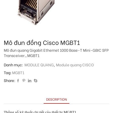
Mô đun đồng Cisco MGBT1
Mô đun quang Gigabit Ethernet 1000 Base-T Mini-GBIC SFP
Transceiver_MGBT1
Danh mục:
MODULE QUANG
,
Module quang CISCO
Tag:
MGBT1
Share:
DESCRIPTION
Thông số kỹ thuật chi tiết của thiết bị MGBT1