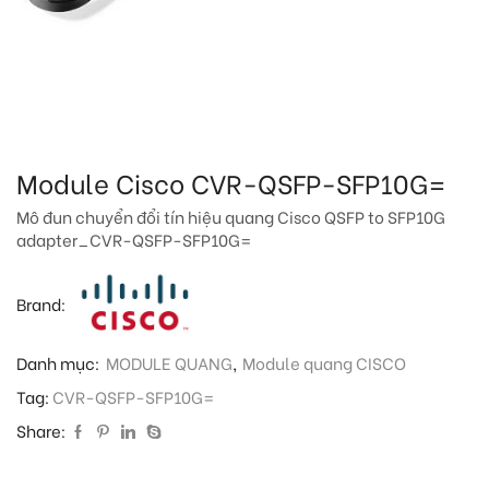
Module Cisco CVR-QSFP-SFP10G=
Mô đun chuyển đổi tín hiệu quang Cisco QSFP to SFP10G
adapter_CVR-QSFP-SFP10G=
Brand:
Danh mục:
MODULE QUANG
,
Module quang CISCO
Tag:
CVR-QSFP-SFP10G=
Share: