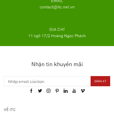
EMAIL
contact@itc.net.vn
ĐỊA CHỈ
11 ngõ 17/2 Hoàng Ngọc Phách
Nhận tin khuyến mãi
VỀ ITC