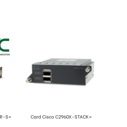
SR-S=
Card Cisco C2960X-STACK=
Mô đun