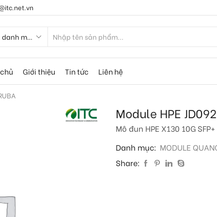
@itc.net.vn
 chủ
Giới thiệu
Tin tức
Liên hệ
ARUBA
Module HPE JD09
Mô đun HPE X130 10G SFP+ 
Danh mục:
MODULE QUAN
Share: