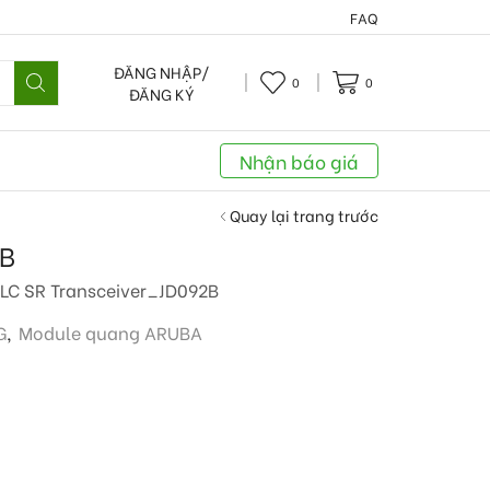
FAQ
ĐĂNG NHẬP/
0
0
ĐĂNG KÝ
Nhận báo giá
Quay lại trang trước
2B
LC SR Transceiver_JD092B
G
,
Module quang ARUBA