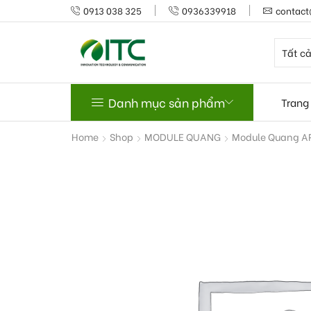
0913 038 325
0936339918
contact
Danh mục sản phẩm
Trang
Home
Shop
MODULE QUANG
Module Quang 