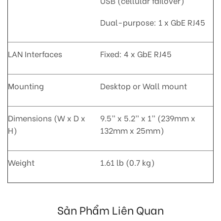
USB (cellular failover)
Dual-purpose: 1 x GbE RJ45
LAN Interfaces
Fixed: 4 x GbE RJ45
Mounting
Desktop or Wall mount
Dimensions (W x D x
9.5” x 5.2” x 1” (239mm x
H)
132mm x 25mm)
Weight
1.61 lb (0.7 kg)
Sản Phẩm Liên Quan