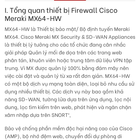
I. Tổng quan thiết bị Firewall Cisco
Meraki MX64-HW
MX64-HW là Thiết bị bảo mật/ Bộ định tuyến Meraki
MX64. Cisco Meraki MX Security & SD-WAN Appliances
là thiết bị lý tưởng cho các tổ chức đang cân nhắc
giải pháp Quản lý mối đe dọa trên các trang web
phân tán, khuôn viên hoặc trung tâm dữ liệu VPN tập
trung. Vì MX được quản lý 100% bằng đám mây nên
việc cài đặt và quản lý từ xa rất đơn giản. MX64-HW
có một bộ dịch vụ mạng toàn diện, loại bỏ nhu cầu sử
dụng nhiều thiết bị. Các dịch vụ này bao gồm khả
năng SD-WAN, tường lửa dựa trên ứng dụng, lọc nội
dung, lọc tìm kiếm trên web, phát hiện và ngăn chặn
xâm nhập dựa trên SNORT®,
Bảo vệ chống phần mềm độc hại nâng cao của Cisco
(AMP), bộ nhớ đệm web, chuyển đổi dự phòng di