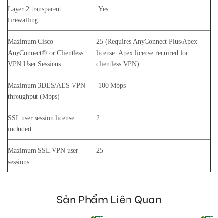
Layer 2 transparent
Yes
firewalling
Maximum Cisco
25 (Requires AnyConnect Plus/Apex
AnyConnect® or Clientless
license. Apex license required for
VPN User Sessions
clientless VPN)
Maximum 3DES/AES VPN
100 Mbps
throughput (Mbps)
SSL user session license
2
included
Maximum SSL VPN user
25
sessions
Sản Phẩm Liên Quan