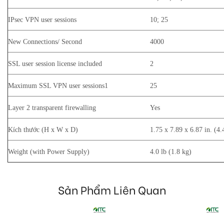
IPsec VPN user sessions
10; 25
New Connections/ Second
4000
SSL user session license included
2
Maximum SSL VPN user sessions1
25
Layer 2 transparent firewalling
Yes
Kích thước (H x W x D)
1.75 x 7.89 x 6.87 in. (4
Weight (with Power Supply)
4.0 lb (1.8 kg)
Sản Phẩm Liên Quan