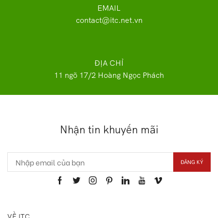
EMAIL
contact@itc.net.vn
ĐỊA CHỈ
11 ngõ 17/2 Hoàng Ngọc Phách
Nhận tin khuyến mãi
VỀ ITC