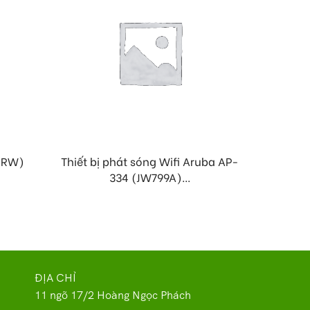
 (RW)
Thiết bị phát sóng Wifi Aruba AP-
Thiết b
334 (JW799A)...
ĐỊA CHỈ
11 ngõ 17/2 Hoàng Ngọc Phách