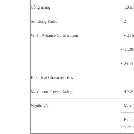
Cổng mạng
1xGE 
Số lượng Radio
2
Wi-Fi Alliance Certification
•CB S
• UL204
• Wi-Fi
Electrical Characteristics
Maximum Power Rating
9.7W 
Nguồn vào
Maxim
– Exclu
device 