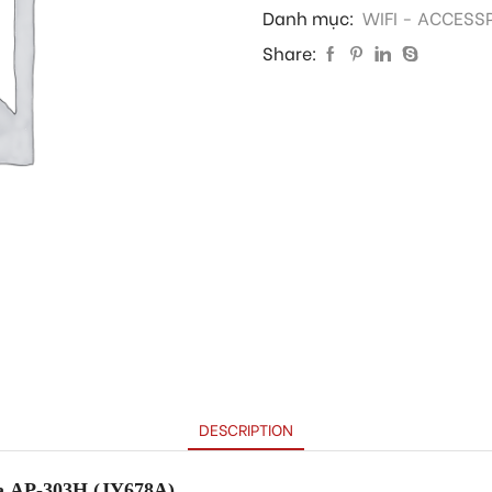
Danh mục:
WIFI - ACCESS
Share:
DESCRIPTION
ba AP-303H (JY678A)