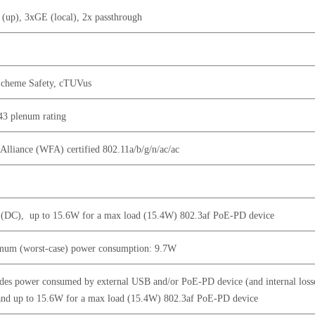
(up), 3xGE (local), 2x passthrough
cheme Safety, cTUVus
3 plenum rating
 Alliance (WFA) certified 802.11a/b/g/n/ac/ac
(DC), up to 15.6W for a max load (15.4W) 802.3af PoE-PD device
um (worst-case) power consumption: 9.7W
des power consumed by external USB and/or PoE-PD device (and internal loss
and up to 15.6W for a max load (15.4W) 802.3af PoE-PD device