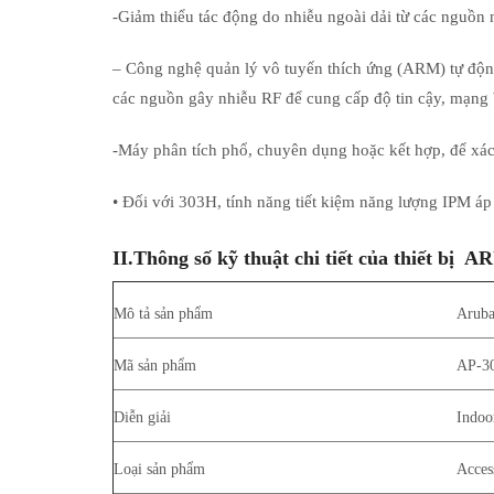
-Giảm thiểu tác động do nhiễu ngoài dải từ các nguồ
– Công nghệ quản lý vô tuyến thích ứng (ARM) tự động 
các nguồn gây nhiễu RF để cung cấp độ tin cậy, mạng
-Máy phân tích phổ, chuyên dụng hoặc kết hợp, để xá
• Đối với 303H, tính năng tiết kiệm năng lượng IPM á
II.
Thông số kỹ thuật chi tiết của thiết bị
Mô tả sản phẩm
Aruba
Mã sản phẩm
AP-3
Diễn giải
Indoo
Loại sản phẩm
Acces