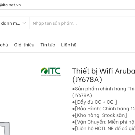
@itc.net.vn
 chủ
Giới thiệu
Tin tức
Liên hệ
Thiết bị Wifi Aru
(JY678A)
●Sản phẩm chính hãng Thi
(JY678A)
●[Đầy đủ CO + CQ ]
●[Bảo Hành: Chính hãng 12
●[Kho hàng: Stock sẵn]
●[Vận Chuyển: Miễn phí nộ
●[Liên hệ HOTLINE để có giá