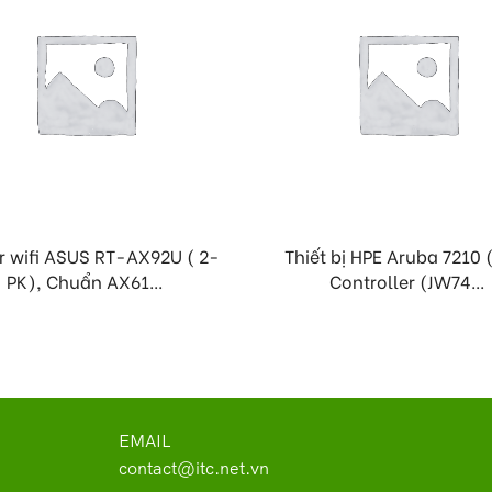
r wifi ASUS RT-AX92U ( 2-
Thiết bị HPE Aruba 7210
PK), Chuẩn AX61...
Controller (JW74...
EMAIL
contact@itc.net.vn