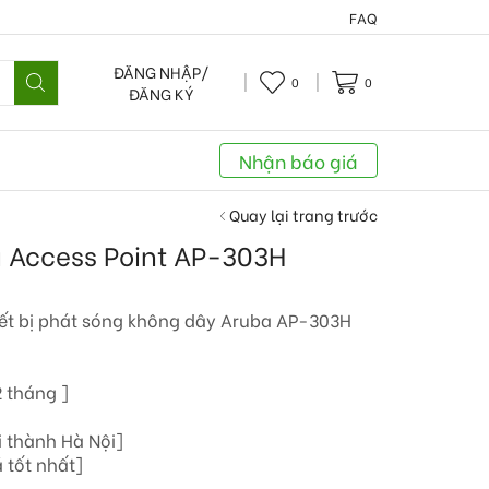
FAQ
ĐĂNG NHẬP/
0
0
ĐĂNG KÝ
Nhận báo giá
Quay lại trang trước
ba Access Point AP-303H
ết bị phát sóng không dây Aruba AP-303H
 tháng ]
i thành Hà Nội]
 tốt nhất]