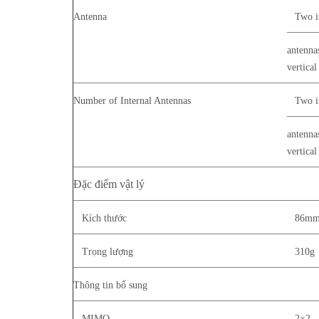
Antenna
Two i
antenna
vertical
Number of Internal Antennas
Two i
antenna
vertical
Đặc điểm vật lý
Kích thước
86mm
Trọng lượng
310g
Thông tin bổ sung
MIMO
2×2