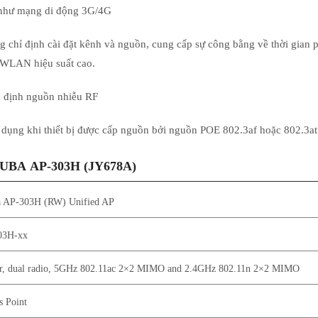
n như mạng di động 3G/4G
chỉ định cài đặt kênh và nguồn, cung cấp sự công bằng về thời gian ph
 WLAN hiệu suất cao.
c định nguồn nhiễu RF
p dụng khi thiết bị được cấp nguồn bởi nguồn POE 802.3af hoặc 802.3at
 ARUBA
AP-303H (JY678A)
 AP-303H (RW) Unified AP
03H-xx
r, dual radio, 5GHz 802.11ac 2×2 MIMO and 2.4GHz 802.11n 2×2 MIMO
s Point