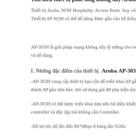
Thiết bị
Aruba 303H Hospitality Access Point
hay cò
Thiết bị AP 303H có thể dễ dàng được gắn vào hệ thốn
AP-303H là giải pháp mạng không dây lý tưởng cho trư
và dễ dàng.
I. Những đặc điểm của thiết bị
Aruba AP-303
-AP-303H cung cấp thiêt bị bạn cần để triển khai AP g
thành AP gắn trên bàn khi sử dụng giá đỡ phụ kiện tùy
-AP-303H có thể được triển khai dựa trên bộ điều khiển
controller và độc lập mà không cần Controller.
-Hỗ trợ tốc độ lên đến 867Mbps ở băng tần 5GHz