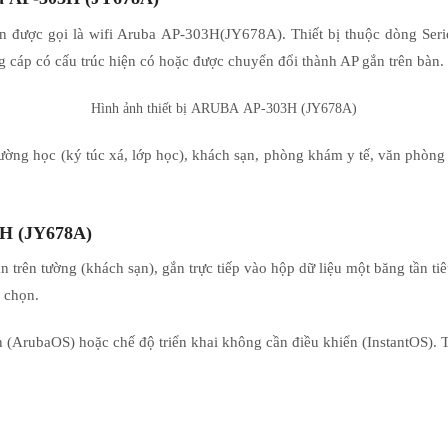
n được gọi là wifi Aruba AP-303H(JY678A). Thiết bị thuộc dòng Serie
g cáp có cấu trúc hiện có hoặc được chuyển đổi thành AP gắn trên bàn.
Hình ảnh thiết bị
ARUBA
AP-303H (JY678A)
ờng học (ký túc xá, lớp học), khách sạn, phòng khám y tế, văn phòng 
H (JY678A)
ắn trên tường (khách sạn), gắn trực tiếp vào hộp dữ liệu một băng tần 
 chọn.
 (ArubaOS) hoặc chế độ triển khai không cần điều khiển (InstantOS). Tức