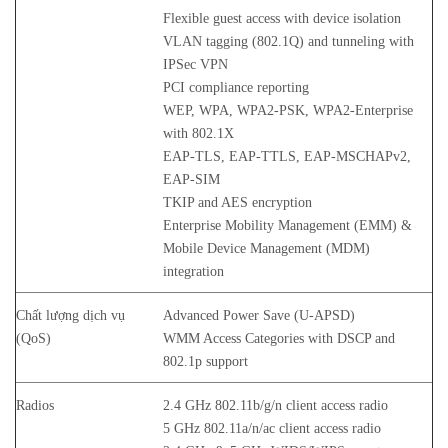
Flexible guest access with device isolation
VLAN tagging (802.1Q) and tunneling with
IPSec VPN
PCI compliance reporting
WEP, WPA, WPA2-PSK, WPA2-Enterprise
with 802.1X
EAP-TLS, EAP-TTLS, EAP-MSCHAPv2,
EAP-SIM
TKIP and AES encryption
Enterprise Mobility Management (EMM) &
Mobile Device Management (MDM)
integration
Chất lượng dịch vụ
Advanced Power Save (U-APSD)
(QoS)
WMM Access Categories with DSCP and
802.1p support
Radios
2.4 GHz 802.11b/g/n client access radio
5 GHz 802.11a/n/ac client access radio