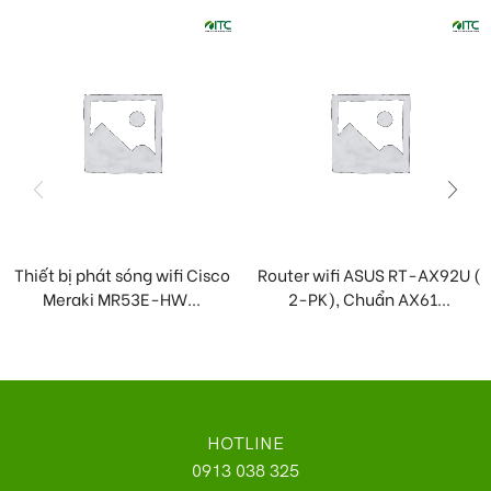
Thiết bị phát sóng wifi Cisco
Router wifi ASUS RT-AX92U (
Meraki MR53E-HW...
2-PK), Chuẩn AX61...
HOTLINE
0913 038 325