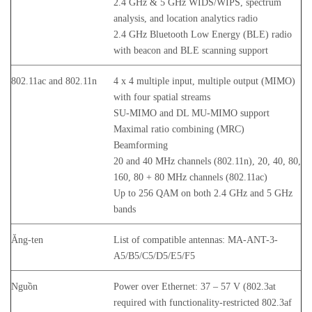
2.4 GHz & 5 GHz WIDS/WIPS, spectrum
analysis, and location analytics radio
2.4 GHz Bluetooth Low Energy (BLE) radio
with beacon and BLE scanning support
802.11ac and 802.11n
4 x 4 multiple input, multiple output (MIMO)
with four spatial streams
SU-MIMO and DL MU-MIMO support
Maximal ratio combining (MRC)
Beamforming
20 and 40 MHz channels (802.11n), 20, 40, 80,
160, 80 + 80 MHz channels (802.11ac)
Up to 256 QAM on both 2.4 GHz and 5 GHz
bands
Ăng-ten
List of compatible antennas: MA-ANT-3-
A5/B5/C5/D5/E5/F5
Nguồn
Power over Ethernet: 37 – 57 V (802.3at
required with functionality-restricted 802.3af