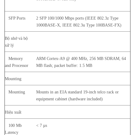
SFP Ports
2 SFP 100/1000 Mbps ports (IEEE 802.3z Type
1000BASE-X, IEEE 802.3u Type 100BASE-FX)
Bộ nhớ và bộ
xử lý
Memory
ARM Cortex-A9 @ 400 MHz, 256 MB SDRAM, 64
and Processor
MB flash; packet buffer: 1.5 MB
Mounting
Mounting
Mounts in an EIA standard 19-inch telco rack or
equipment cabinet (hardware included)
Hiệu xuất
100 Mb
< 7 µs
Latency