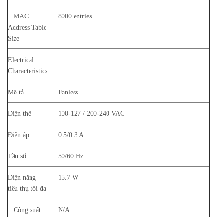
MAC
8000 entries
Address Table
Size
Electrical
Characteristics
Mô tả
Fanless
Điện thế
100-127 / 200-240 VAC
Điện áp
0.5/0.3 A
Tần số
50/60 Hz
Điện năng
15.7 W
tiêu thụ tối đa
Công suất
N/A