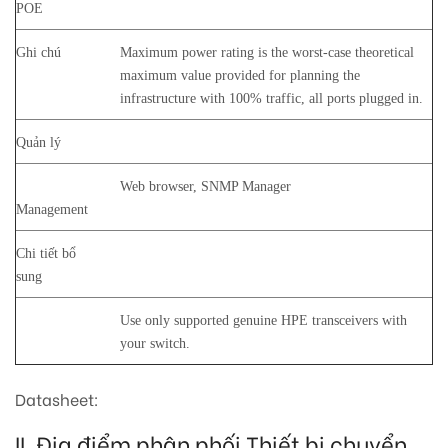
POE
Ghi chú
Maximum power rating is the worst-case theoretical
maximum value provided for planning the
infrastructure with 100% traffic, all ports plugged in.
Quản lý
Web browser, SNMP Manager
Management
Chi tiết bổ
sung
Use only supported genuine HPE transceivers with
your switch.
Datasheet:
II. Địa điểm phân phối Thiết bị chuyển