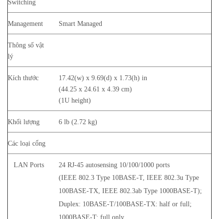
Switching
Management
Smart Managed
Thông số vật
lý
Kích thước
17.42(w) x 9.69(d) x 1.73(h) in
(44.25 x 24.61 x 4.39 cm)
(1U height)
Khối lượng
6 lb (2.72 kg)
Các loại cổng
LAN Ports
24 RJ-45 autosensing 10/100/1000 ports
(IEEE 802.3 Type 10BASE-T, IEEE 802.3u Type
100BASE-TX, IEEE 802.3ab Type 1000BASE-T);
Duplex: 10BASE-T/100BASE-TX: half or full;
1000BASE-T: full only