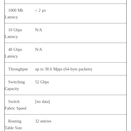
1000 Mb
< 2 µs
Latency
10 Gbps
N/A
Latency
40 Gbps
N/A
Latency
Throughput
up to 38.6 Mpps (64-byte packets)
Switching
52 Gbps
Capacity
Switch
[no data]
Fabric Speed
Routing
32 entries
Table Size