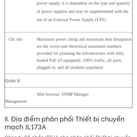
power supply, it is dependent on the type and quantity
of power supplies and may be supplemented with the
use of an External Power Supply (EPS).
Ghi chú
Maximum power rating and maximum heat dissipation
are the worst-case theoretical maximum numbers
provided for planning the infrastructure with fully
loaded PoE (if equipped), 100% traffic, all ports
plugged in, and all modules populated.
Quản lý
Web browser, SNMP Manager
Management
II. Địa điểm phân phối Thiết bị chuyển
mạch JL173A
Công ty Cổ phần ITC là nhà phân phối Thiết bị chuyển