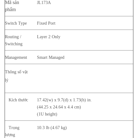
Mã sản
JL173A
phẩm
Switch Type
Fixed Port
Routing /
Layer 2 Only
Switching
Management
Smart Managed
Thông số
vật
lý
Kích thước
17.42(w) x 9.7(d) x 1.73(h) in.
(44.25 x 24.64 x 4.4 cm)
(1U height)
Trọng
10.3 lb (4.67 kg)
lượng