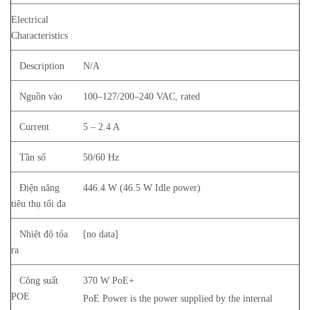
Electrical
Characteristics
Description
N/A
Nguồn vào
100–127/200–240 VAC, rated
Current
5 – 2.4 A
Tần số
50/60 Hz
Điện năng
446.4 W (46.5 W Idle power)
tiêu thụ tối đa
Nhiệt độ tỏa
[no data]
ra
Công suất
370 W PoE+
POE
PoE Power is the power supplied by the internal