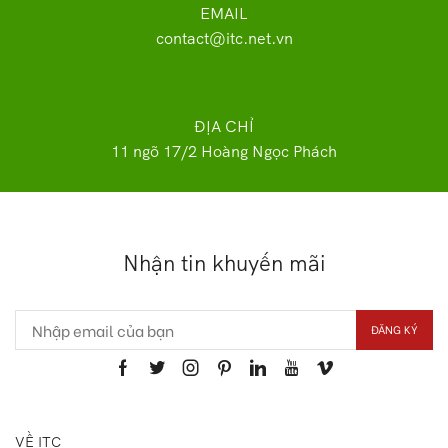
EMAIL
contact@itc.net.vn
ĐỊA CHỈ
11 ngõ 17/2 Hoàng Ngọc Phách
Nhận tin khuyến mãi
VỀ ITC