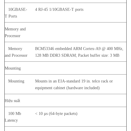
10GBASE-
4 RJ-45 1/10GBASE-T ports
T Ports
Memory and
Processor
Memory
BCM53346 embedded ARM Cortex-A9 @ 400 MHz,
and Processor
128 MB DDR3 SDRAM; Packet buffer size: 3 MB
Mounting
Mounting
Mounts in an EIA-standard 19 in. telco rack or
equipment cabinet (hardware included)
Hiệu suất
100 Mb
< 10 µs (64-byte packets)
Latency