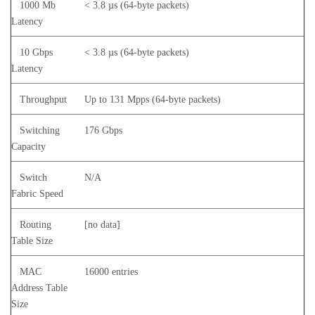
1000 Mb
< 3.8 µs (64-byte packets)
Latency
10 Gbps
< 3.8 µs (64-byte packets)
Latency
Throughput
Up to 131 Mpps (64-byte packets)
Switching
176 Gbps
Capacity
Switch
N/A
Fabric Speed
Routing
[no data]
Table Size
MAC
16000 entries
Address Table
Size