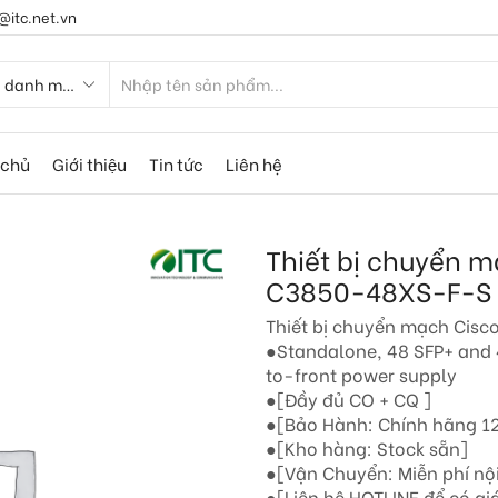
@itc.net.vn
 chủ
Giới thiệu
Tin tức
Liên hệ
Thiết bị chuyển 
C3850-48XS-F-S
Thiết bị chuyển mạch Ci
●Standalone, 48 SFP+ and 
to-front power supply
●[Đầy đủ CO + CQ ]
●[Bảo Hành: Chính hãng 12
●[Kho hàng: Stock sẵn]
●[Vận Chuyển: Miễn phí nộ
●[Liên hệ HOTLINE để có giá