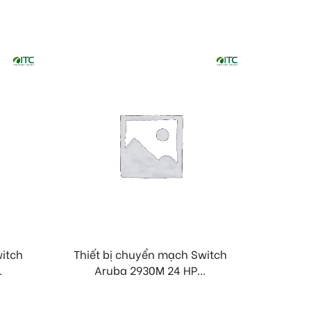
witch
Thiết bị chuyển mạch Switch
Thiết
.
Aruba 2930M 24 HP...
Ar