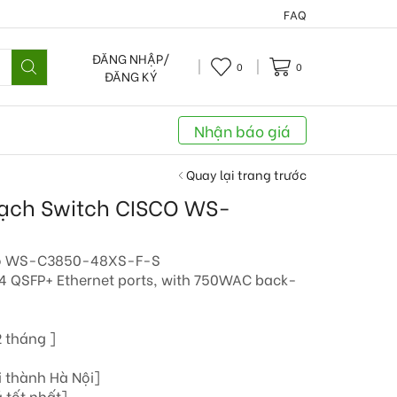
FAQ
ĐĂNG NHẬP/
0
0
ĐĂNG KÝ
Nhận báo giá
Quay lại trang trước
mạch Switch CISCO WS-
sco WS-C3850-48XS-F-S
4 QSFP+ Ethernet ports, with 750WAC back-
 tháng ]
i thành Hà Nội]
 tốt nhất]