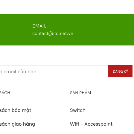
EMAIL
contact@itc.net.vn
SÁCH
SẢN PHẨM
 sách bảo mật
Switch
sách giao hàng
Wifi - Accesspoint