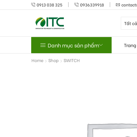
0913 038 325
0936339918
contact
Danh mục sản phẩm
Trang
Home
Shop
SWITCH