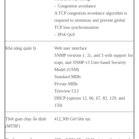
– Congestion avoidance
A TCP congestion avoidance algorithm is
required to minimize and prevent global
TCP loss synchronization.
– IPv6 QoS
Khả năng quản lý
Web user interface
SNMP versions 1, 2c, and 3 with support for
traps, and SNMP v3 User-based Security
Model (USM)
Standard MIBs
Private MIBs
Textview CLI
DHCP (options 12, 66, 67, 82, 129, and
150)
Thời gian chạy ổn định
412,309 Giờ liên tục
(MTBF)