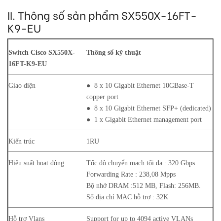
II. Thông số sản phẩm SX550X-16FT-
K9-EU
Switch Cisco SX550X-
Thông số kỹ thuật
16FT-K9-EU
Giao diện
● 8 x 10 Gigabit Ethernet 10GBase-T
copper port
● 8 x 10 Gigabit Ethernet SFP+ (dedicated)
● 1 x Gigabit Ethernet management port
Kiến trúc
1RU
Hiệu suất hoạt động
Tốc độ chuyển mạch tối đa : 320 Gbps
Forwarding Rate : 238,08 Mpps
Bộ nhớ DRAM :512 MB, Flash: 256MB.
Số địa chỉ MAC hỗ trợ : 32K
Hỗ trợ Vlans
Support for up to 4094 active VLANs