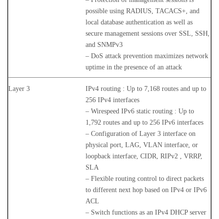
possible using RADIUS, TACACS+, and
local database authentication as well as
secure management sessions over SSL, SSH,
and SNMPv3
– DoS attack prevention maximizes network
uptime in the presence of an attack
Layer 3
IPv4 routing : Up to 7,168 routes and up to
256 IPv4 interfaces
– Wirespeed IPv6 static routing : Up to
1,792 routes and up to 256 IPv6 interfaces
– Configuration of Layer 3 interface on
physical port, LAG, VLAN interface, or
loopback interface, CIDR, RIPv2 , VRRP,
SLA
– Flexible routing control to direct packets
to different next hop based on IPv4 or IPv6
ACL
– Switch functions as an IPv4 DHCP server