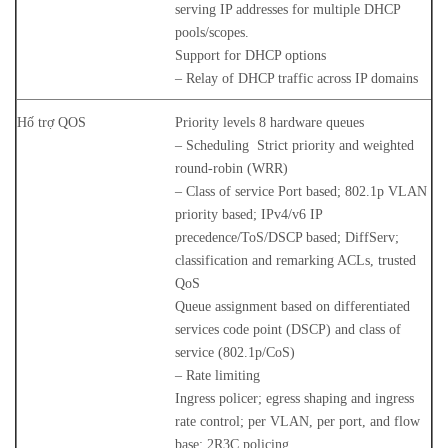
serving IP addresses for multiple DHCP
pools/scopes.
Support for DHCP options
– Relay of DHCP traffic across IP domains
Hố trợ QOS
Priority levels 8 hardware queues
– Scheduling Strict priority and weighted
round-robin (WRR)
– Class of service Port based; 802.1p VLAN
priority based; IPv4/v6 IP
precedence/ToS/DSCP based; DiffServ;
classification and remarking ACLs, trusted
QoS
Queue assignment based on differentiated
services code point (DSCP) and class of
service (802.1p/CoS)
– Rate limiting
Ingress policer; egress shaping and ingress
rate control; per VLAN, per port, and flow
base; 2R3C policing