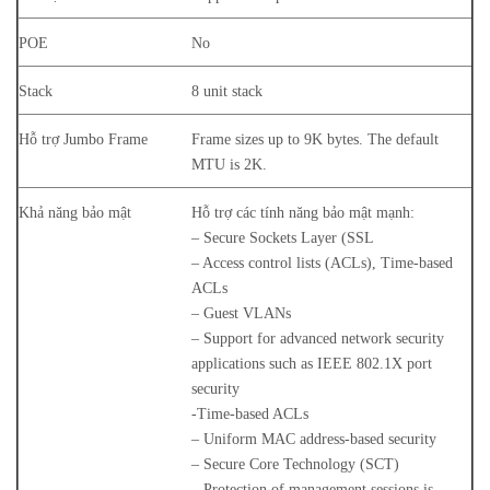
POE
No
Stack
8 unit stack
Hỗ trợ Jumbo Frame
Frame sizes up to 9K bytes. The default
MTU is 2K.
Khả năng bảo mật
Hỗ trợ các tính năng bảo mật mạnh:
– Secure Sockets Layer (SSL
– Access control lists (ACLs), Time-based
ACLs
– Guest VLANs
– Support for advanced network security
applications such as IEEE 802.1X port
security
-Time-based ACLs
– Uniform MAC address-based security
– Secure Core Technology (SCT)
– Protection of management sessions is