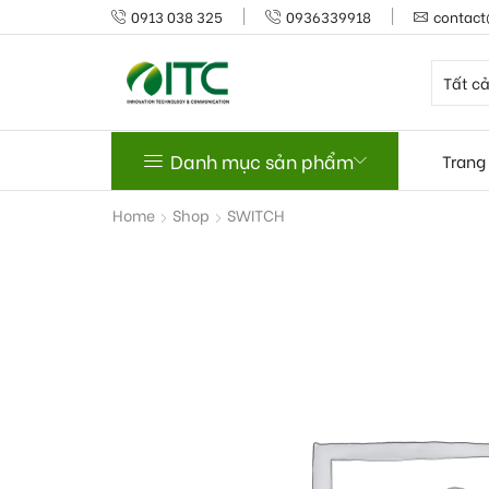
0913 038 325
0936339918
contact
Danh mục sản phẩm
Trang
Home
Shop
SWITCH