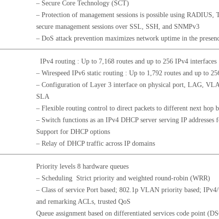
– Secure Core Technology (SCT)
– Protection of management sessions is possible using RADIUS, T
secure management sessions over SSL, SSH, and SNMPv3
– DoS attack prevention maximizes network uptime in the presenc
IPv4 routing : Up to 7,168 routes and up to 256 IPv4 interfaces
– Wirespeed IPv6 static routing : Up to 1,792 routes and up to 25
– Configuration of Layer 3 interface on physical port, LAG, VL
SLA
– Flexible routing control to direct packets to different next ho
– Switch functions as an IPv4 DHCP server serving IP addresses 
Support for DHCP options
– Relay of DHCP traffic across IP domains
Priority levels 8 hardware queues
– Scheduling Strict priority and weighted round-robin (WRR)
– Class of service Port based; 802.1p VLAN priority based; IPv4
and remarking ACLs, trusted QoS
Queue assignment based on differentiated services code point (DS