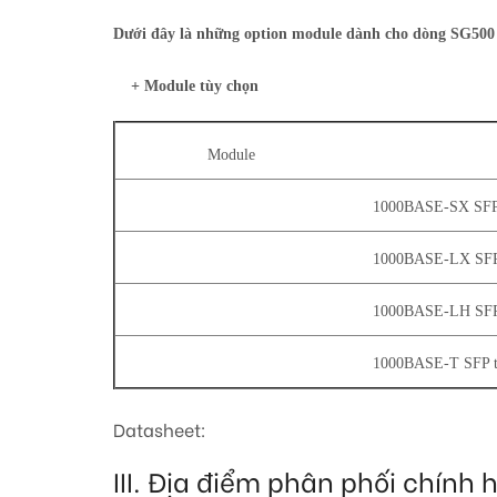
Dưới đây là những option module dành cho dòng SG500 
+ Module tùy chọn
Module
1000BASE-SX SFP tr
1000BASE-LX SFP tr
1000BASE-LH SFP tr
1000BASE-T SFP tra
Datasheet:
III. Địa điểm phân phối chí