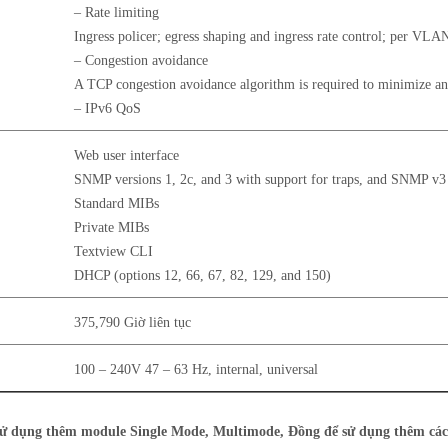
– Rate limiting
Ingress policer; egress shaping and ingress rate control; per VLA
– Congestion avoidance
A TCP congestion avoidance algorithm is required to minimize an
– IPv6 QoS
Web user interface
SNMP versions 1, 2c, and 3 with support for traps, and SNMP v
Standard MIBs
Private MIBs
Textview CLI
DHCP (options 12, 66, 67, 82, 129, and 150)
375,790 Giờ liên tục
100 – 240V 47 – 63 Hz, internal, universal
 sử dụng thêm module Single Mode, Multimode, Đồng để sử dụng thêm các