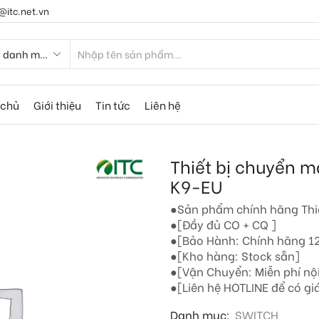
@itc.net.vn
 chủ
Giới thiệu
Tin tức
Liên hệ
Thiết bị chuyển 
K9-EU
●Sản phẩm chính hãng Thi
●[Đầy đủ CO + CQ ]
●[Bảo Hành: Chính hãng 12
●[Kho hàng: Stock sẵn]
●[Vận Chuyển: Miễn phí nộ
●[Liên hệ HOTLINE để có giá
Danh mục:
SWITCH