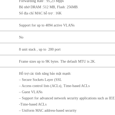
Forwarding Rate : 95,23 Mpps
Bộ nhớ DRAM :512 MB, Flash: 256MB.
Số địa chỉ MAC hỗ trợ : 16K
Support for up to 4094 active VLANs
No
8 unit stack , up to 200 port
Frame sizes up to 9K bytes. The default MTU is 2K.
Hỗ trợ các tính năng bảo mật mạnh:
– Secure Sockets Layer (SSL
– Access control lists (ACLs), Time-based ACLs
– Guest VLANs
– Support for advanced network security applications such as IE
-Time-based ACLs
– Uniform MAC address-based security