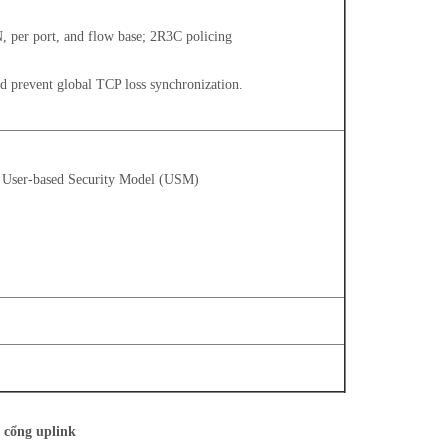
N, per port, and flow base; 2R3C policing
d prevent global TCP loss synchronization.
3 User-based Security Model (USM)
 cổng uplink