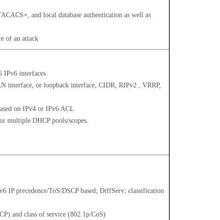
ACACS+, and local database authentication as well as
e of an attack
6 IPv6 interfaces
AN interface, or loopback interface, CIDR, RIPv2 , VRRP,
p based on IPv4 or IPv6 ACL
for multiple DHCP pools/scopes.
/v6 IP precedence/ToS/DSCP based; DiffServ; classification
CP) and class of service (802.1p/CoS)