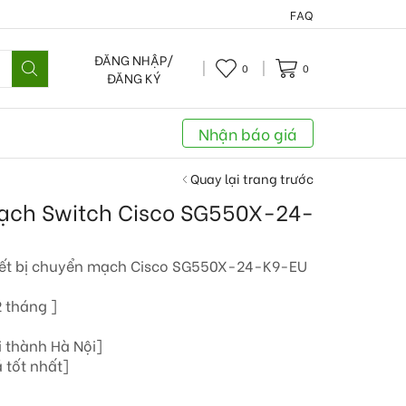
FAQ
ĐĂNG NHẬP/
0
0
ĐĂNG KÝ
Nhận báo giá
Quay lại trang trước
mạch Switch Cisco SG550X-24-
ết bị chuyển mạch Cisco SG550X-24-K9-EU
 tháng ]
i thành Hà Nội]
 tốt nhất]