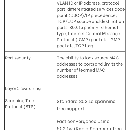
VLAN ID or IP address, protocol,
port, differentiated services code
point (DSCP)/IP precedence,
TCP/UDP source and destination
ports, 802.1p priority, Ethernet
type, Internet Control Message
Protocol (ICMP) packets, IGMP
packets, TCP flag
Port security
The ability to lock source MAC
addresses to ports and limits the
number of learned MAC
addresses
Layer 2 switching
Spanning Tree
Standard 802.1d spanning
Protocol (STP)
tree support
Fast convergence using
802.1w (Rapid Spanning Tree