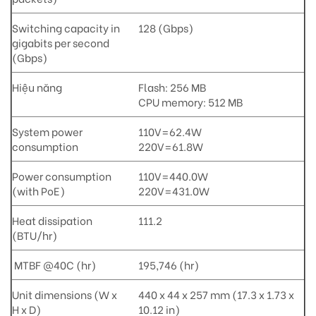
Switching capacity in
128 (Gbps)
gigabits per second
(Gbps)
Hiệu năng
Flash: 256 MB
CPU memory: 512 MB
System power
110V=62.4W
consumption
220V=61.8W
Power consumption
110V=440.0W
(with PoE)
220V=431.0W
Heat dissipation
111.2
(BTU/hr)
MTBF @40C (hr)
195,746 (hr)
Unit dimensions (W x
440 x 44 x 257 mm (17.3 x 1.73 x
H x D)
10.12 in)