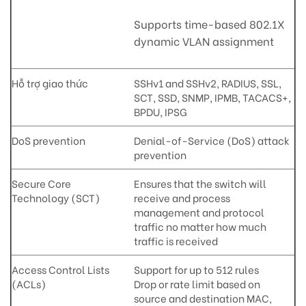
Supports time-based 802.1X
dynamic VLAN assignment
Hỗ trợ giao thức
SSHv1 and SSHv2, RADIUS, SSL,
SCT, SSD, SNMP, IPMB, TACACS+,
BPDU, IPSG
DoS prevention
Denial-of-Service (DoS) attack
prevention
Secure Core
Ensures that the switch will
Technology (SCT)
receive and process
management and protocol
traffic no matter how much
traffic is received
Access Control Lists
Support for up to 512 rules
(ACLs)
Drop or rate limit based on
source and destination MAC,