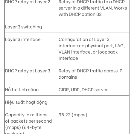
DHCP relay at Layer 2
Relay of DHCP traffic to a DHCP
server in a different VLAN. Works
with DHCP option 82
Layer 3 switching
Layer 3 interface
Configuration of Layer 3
interface on physical port, LAG,
VLAN interface, or loopback
interface
DHCP relay at Layer 3
Relay of DHCP traffic across IP
domains
Hỗ trợ tính năng
CIDR, UDP, DHCP server
Hiệu suất hoạt động
Capacity in millions
95.23 (mpps)
of packets per second
(mpps) (64-byte
packets)