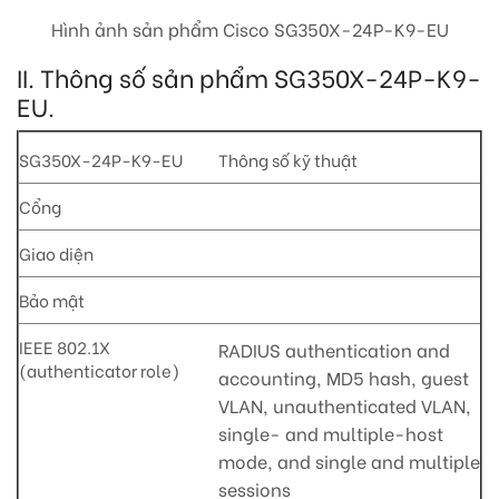
Hình ảnh sản phẩm Cisco SG350X-24P-K9-EU
II. Thông số sản phẩm SG350X-24P-K9-
EU.
SG350X-24P-K9-EU
Thông số kỹ thuật
Cổng
Giao diện
Bảo mật
IEEE 802.1X
RADIUS authentication and
(authenticator role)
accounting, MD5 hash, guest
VLAN, unauthenticated VLAN,
single- and multiple-host
mode, and single and multiple
sessions