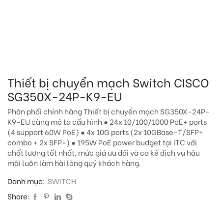
Thiết bị chuyển mạch Switch CISCO
SG350X-24P-K9-EU
Phân phối chính hãng Thiết bị chuyển mạch SG350X-24P-
K9-EU cùng mô tả cấu hình ● 24x 10/100/1000 PoE+ ports
(4 support 60W PoE) ● 4x 10G ports (2x 10GBase-T/SFP+
combo + 2x SFP+) ● 195W PoE power budget tại ITC với
chất lượng tốt nhất, mức giá ưu đãi và cả kể dịch vụ hậu
mãi luôn làm hài lòng quý khách hàng.
Danh mục:
SWITCH
Share: