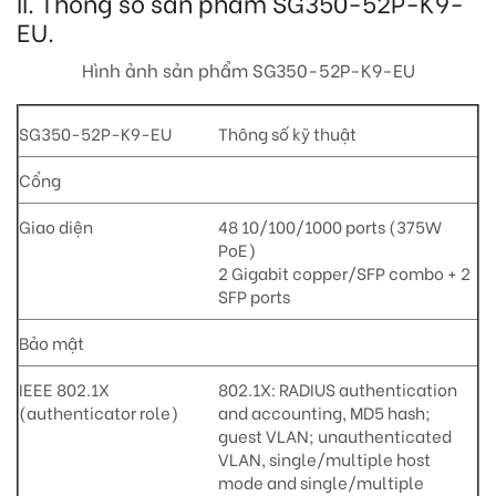
II. Thông số sản phẩm SG350-52P-K9-
EU.
Hình ảnh sản phẩm SG350-52P-K9-EU
SG350-52P-K9-EU
Thông số kỹ thuật
Cổng
Giao diện
48 10/100/1000 ports (375W
PoE)
2 Gigabit copper/SFP combo + 2
SFP ports
Bảo mật
IEEE 802.1X
802.1X: RADIUS authentication
(authenticator role)
and accounting, MD5 hash;
guest VLAN; unauthenticated
VLAN, single/multiple host
mode and single/multiple