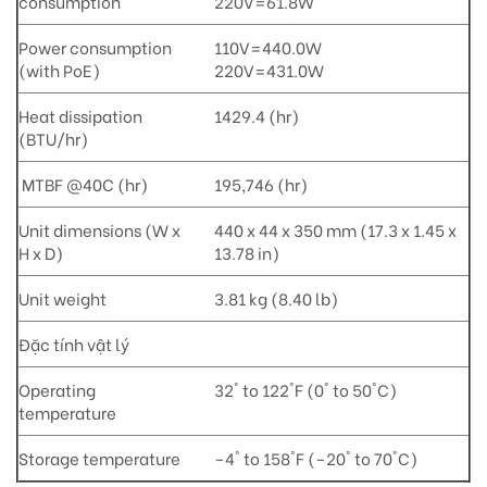
consumption
220V=61.8W
Power consumption
110V=440.0W
(with PoE)
220V=431.0W
Heat dissipation
1429.4 (hr)
(BTU/hr)
MTBF @40C (hr)
195,746 (hr)
Unit dimensions (W x
440 x 44 x 350 mm (17.3 x 1.45 x
H x D)
13.78 in)
Unit weight
3.81 kg (8.40 lb)
Đặc tính vật lý
Operating
32° to 122°F (0° to 50°C)
temperature
Storage temperature
–4° to 158°F (–20° to 70°C)