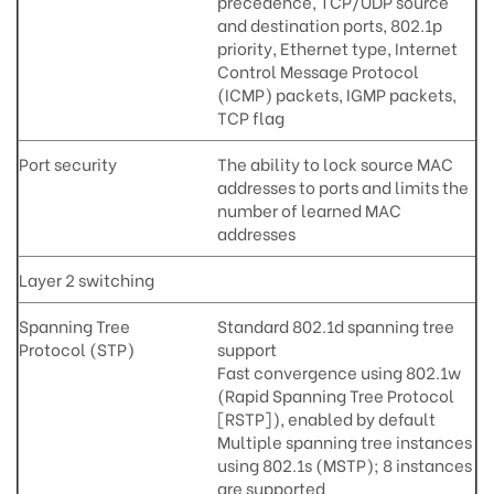
precedence, TCP/UDP source
and destination ports, 802.1p
priority, Ethernet type, Internet
Control Message Protocol
(ICMP) packets, IGMP packets,
TCP flag
Port security
The ability to lock source MAC
addresses to ports and limits the
number of learned MAC
addresses
Layer 2 switching
Spanning Tree
Standard 802.1d spanning tree
Protocol (STP)
support
Fast convergence using 802.1w
(Rapid Spanning Tree Protocol
[RSTP]), enabled by default
Multiple spanning tree instances
using 802.1s (MSTP); 8 instances
are supported