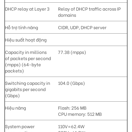
DHCP relay at Layer 3
Relay of DHCP traffic across IP
domains
Hỗ trợ tính năng
CIDR, UDP, DHCP server
Hiệu suất hoạt động
Capacity in millions
77.38 (mpps)
of packets per second
(mpps) (64-byte
packets)
Switching capacity in
104.0 (Gbps)
gigabits per second
(Gbps)
Hiệu năng
Flash: 256 MB
CPU memory: 512 MB
System power
110V=62.4W