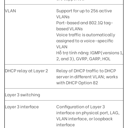
VLAN
Support for up to 256 active
VLANs
Port-based and 802.1Q tag-
based VLANs
Voice traffic is automatically
assigned to a voice-specific
VLAN
Hỗ trợ tính năng: IGMP(versions 1,
2, and 3), GVRP, GARP, HOL
DHCP relay at Layer 2
Relay of DHCP traffic to DHCP
server in different VLAN; works
with DHCP Option 82
Layer 3 switching
Layer 3 interface
Configuration of Layer 3
interface on physical port, LAG,
VLAN interface, or loopback
interface