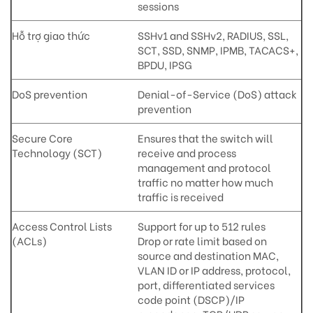
sessions
Hỗ trợ giao thức
SSHv1 and SSHv2, RADIUS, SSL,
SCT, SSD, SNMP, IPMB, TACACS+,
BPDU, IPSG
DoS prevention
Denial-of-Service (DoS) attack
prevention
Secure Core
Ensures that the switch will
Technology (SCT)
receive and process
management and protocol
traffic no matter how much
traffic is received
Access Control Lists
Support for up to 512 rules
(ACLs)
Drop or rate limit based on
source and destination MAC,
VLAN ID or IP address, protocol,
port, differentiated services
code point (DSCP)/IP