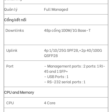
Quản lý
Full Managed
Cổng kết nối
Downlinks
48p cổng 100M/1G Base-T
Uplink
4p 1/10/25G SPF28,+2p 40/100G
QSFP28
Port
– Management ports : 2 ports: 1 RJ-
45 and 1 SFP+
– USB Ports : 1
– RS-232 serial ports : 1
CPU and Memory
CPU
4 Core