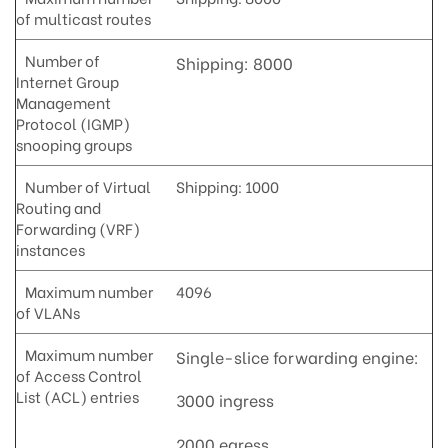
of multicast routes
Number of
Shipping: 8000
Internet Group
Management
Protocol (IGMP)
snooping groups
Number of Virtual
Shipping: 1000
Routing and
Forwarding (VRF)
instances
Maximum number
4096
of VLANs
Maximum number
Single-slice forwarding engine:
of Access Control
List (ACL) entries
3000 ingress
2000 egress