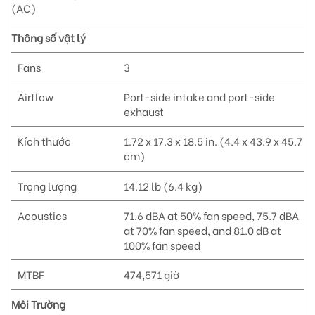
(AC)
Thông số vật lý
Fans
3
Airflow
Port-side intake and port-side
exhaust
Kích thước
1.72 x 17.3 x 18.5 in. (4.4 x 43.9 x 45.7
cm)
Trọng lượng
14.12 lb (6.4 kg)
Acoustics
71.6 dBA at 50% fan speed, 75.7 dBA
at 70% fan speed, and 81.0 dB at
100% fan speed
MTBF
474,571 giờ
Môi Trường