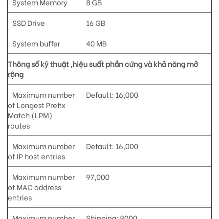
System Memory
8 GB
SSD Drive
16 GB
System buffer
40 MB
Thông số kỹ thuật ,hiệu suất phần cứng và khả năng mở
rộng
Maximum number
Default: 16,000
of Longest Prefix
Match (LPM)
routes
Maximum number
Default: 16,000
of IP host entries
Maximum number
97,000
of MAC address
entries
Maximum number
Shipping: 8000