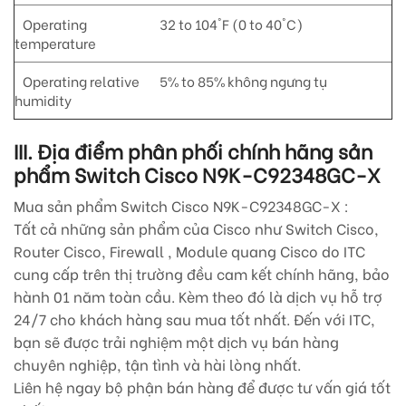
Operating
32 to 104°F (0 to 40°C)
temperature
Operating relative
5% to 85% không ngưng tụ
humidity
III. Địa điểm phân phối chính hãng sản
phẩm Switch Cisco
N9K-C92348GC-X
Mua sản phẩm Switch Cisco
N9K-C92348GC-X
:
Tất cả những sản phẩm của Cisco như Switch Cisco,
Router Cisco, Firewall , Module quang Cisco do ITC
cung cấp trên thị trường đều cam kết chính hãng, bảo
hành 01 năm toàn cầu. Kèm theo đó là dịch vụ hỗ trợ
24/7 cho khách hàng sau mua tốt nhất. Đến với ITC,
bạn sẽ được trải nghiệm một dịch vụ bán hàng
chuyên nghiệp, tận tình và hài lòng nhất.
Liên hệ ngay bộ phận bán hàng để được tư vấn giá tốt