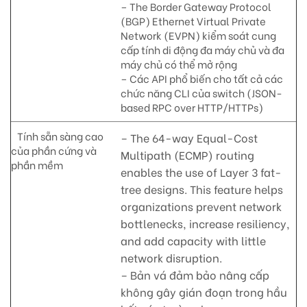
– The Border Gateway Protocol
(BGP) Ethernet Virtual Private
Network (EVPN) kiểm soát cung
cấp tính di động đa máy chủ và đa
máy chủ có thể mở rộng
– Các API phổ biến cho tất cả các
chức năng CLI của switch (JSON-
based RPC over HTTP/HTTPs)
Tính sẵn sàng cao
– The 64-way Equal-Cost
của phần cứng và
Multipath (ECMP) routing
phần mềm
enables the use of Layer 3 fat-
tree designs. This feature helps
organizations prevent network
bottlenecks, increase resiliency,
and add capacity with little
network disruption.
– Bản vá đảm bảo nâng cấp
không gây gián đoạn trong hầu