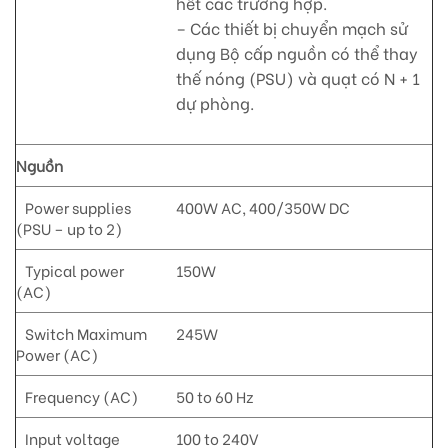
hết các trường hợp.
– Các thiết bị chuyển mạch sử
dụng Bộ cấp nguồn có thể thay
thế nóng (PSU) và quạt có N + 1
dự phòng.
Nguồn
Power supplies
400W AC, 400/350W DC
(PSU – up to 2)
Typical power
150W
(AC)
Switch Maximum
245W
Power (AC)
Frequency (AC)
50 to 60 Hz
Input voltage
100 to 240V