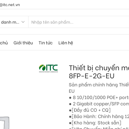
@itc.net.vn
 chủ
Giới thiệu
Tin tức
Liên hệ
Thiết bị chuyển 
8FP-E-2G-EU
Sản phẩm chính hãng Thiế
EU
● 8 10/100/1000 POE+ por
● 2 Gigabit copper/SFP co
●[Đầy đủ CO + CQ]
●[Bảo Hành: Chính hãng 1
●[Kho hàng: Stock sẵn]
●[Vận Chuyển: Miễn phí nộ