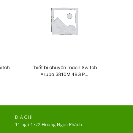
witch
Thiết bị chuyển mạch Switch
Thiết
Aruba 3810M 48G P...
Ar
ĐỊA CHỈ
11 ngõ 17/2 Hoàng Ngọc Phách