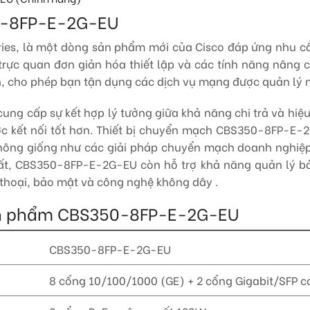
50-8FP-E-2G-EU
eries, là một dòng sản phẩm mới của Cisco đáp ứng nhu c
trực quan đơn giản hóa thiết lập và các tính năng nâng
ình, cho phép bạn tận dụng các dịch vụ mạng được quản l
ung cấp sự kết hợp lý tưởng giữa khả năng chi trả và hiệ
ợc kết nối tốt hơn. Thiết bị chuyển mạch CBS350-8FP-E-
 không giống như các giải pháp chuyển mạch doanh nghi
nhất, CBS350-8FP-E-2G-EU còn hỗ trợ khả năng quản lý 
 thoại, bảo mật và công nghệ không dây .
t sản phẩm CBS350-8FP-E-2G-EU
CBS350-8FP-E-2G-EU
8 cổng 10/100/1000 (GE) + 2 cổng Gigabit/SFP 