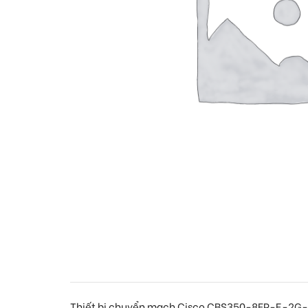
Thiết bị chuyển mạch Cisco CBS350-8FP-E-2G-