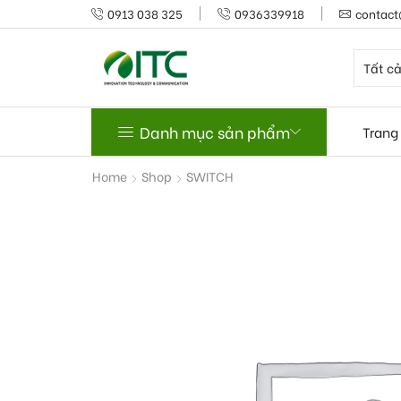
0913 038 325
0936339918
contact
Danh mục sản phẩm
Trang
Home
Shop
SWITCH