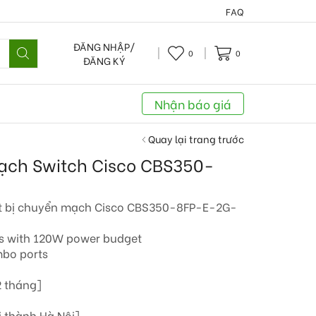
FAQ
ĐĂNG NHẬP/
0
0
ĐĂNG KÝ
Nhận báo giá
Quay lại trang trước
mạch Switch Cisco CBS350-
t bị chuyển mạch Cisco CBS350-8FP-E-2G-
ts with 120W power budget
mbo ports
2 tháng]
i thành Hà Nội]