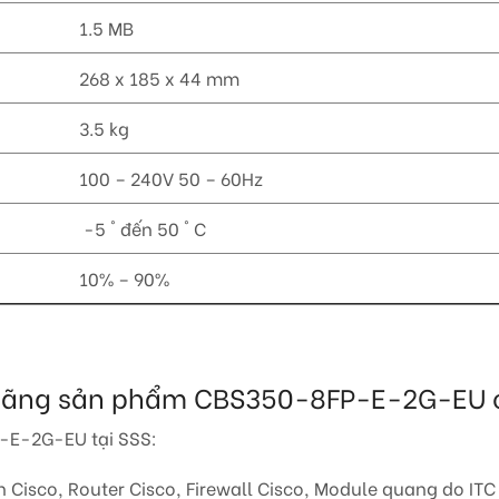
1.5 MB
268 x 185 x 44 mm
3.5 kg
100 – 240V 50 – 60Hz
-5 ° đến 50 ° C
10% – 90%
nh hãng sản phẩm CBS350-8FP-E-2G-EU 
-E-2G-EU tại SSS:
Cisco, Router Cisco, Firewall Cisco, Module quang do ITC 