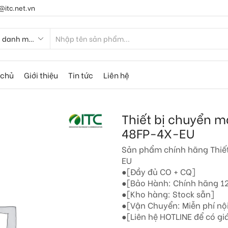
@itc.net.vn
 chủ
Giới thiệu
Tin tức
Liên hệ
Thiết bị chuyển 
48FP-4X-EU
Sản phẩm chính hãng Thiế
EU
●[Đầy đủ CO + CQ]
●[Bảo Hành: Chính hãng 1
●[Kho hàng: Stock sẵn]
●[Vận Chuyển: Miễn phí nộ
●[Liên hệ HOTLINE để có giá