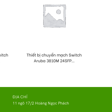
witch
Thiết bị chuyển mạch Switch
Thiết
.
Aruba 3810M 24SFP...
A
ĐỊA CHỈ
11 ngõ 17/2 Hoàng Ngọc Phách