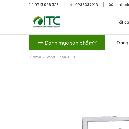
0913 038 325
0936339918
contact
Danh mục sản phẩm
Trang
Home
Shop
SWITCH