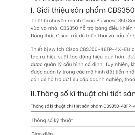
I. Giới thiệu sản phẩm CBS3
Thiết bị chuyển mạch Cisco Business 350 S
vừa và nhỏ. CBS350 hỗ trợ bảng điều khiển 
Đồng thời, Cisco rất dễ triển khai và cấu h
Thiết bị switch Cisco CBS350-48FP-4X-EU cu
tạo ra hiệu suất lao động hiệu quả hơn, đ
được quản lý cấu hình cố định. Tuy nhiên,
được quản lý trong các mô hình đắt tiền n
cần để hỗ trợ dữ liệu cấp doanh nghiệp, tho
II.Thông số kĩ thuật chi tiế
Thông số kĩ thuật chi tiết sản phẩm CBS350-48FP
Thông số kỹ thuật
Giao diện