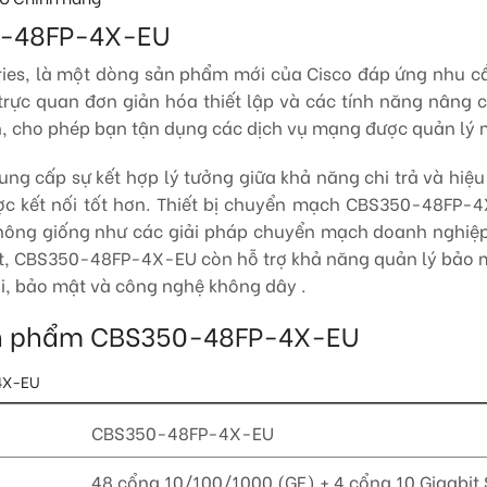
50-48FP-4X-EU
eries, là một dòng sản phẩm mới của Cisco đáp ứng nhu c
trực quan đơn giản hóa thiết lập và các tính năng nâng
ình, cho phép bạn tận dụng các dịch vụ mạng được quản l
ng cấp sự kết hợp lý tưởng giữa khả năng chi trả và hiệ
ược kết nối tốt hơn. Thiết bị chuyển mạch CBS350-48FP-4
 không giống như các giải pháp chuyển mạch doanh nghi
hất, CBS350-48FP-4X-EU còn hỗ trợ khả năng quản lý bảo
ại, bảo mật và công nghệ không dây .
t sản phẩm CBS350-48FP-4X-EU
-4X-EU
CBS350-48FP-4X-EU
48 cổng 10/100/1000 (GE) + 4 cổng 10 Gigabit