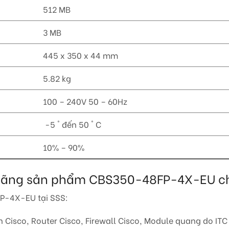
512 MB
3 MB
445 x 350 x 44 mm
5.82 kg
100 – 240V 50 – 60Hz
-5 ° đến 50 ° C
10% – 90%
nh hãng sản phẩm CBS350-48FP-4X-EU c
P-4X-EU tại SSS:
Cisco, Router Cisco, Firewall Cisco, Module quang do ITC 