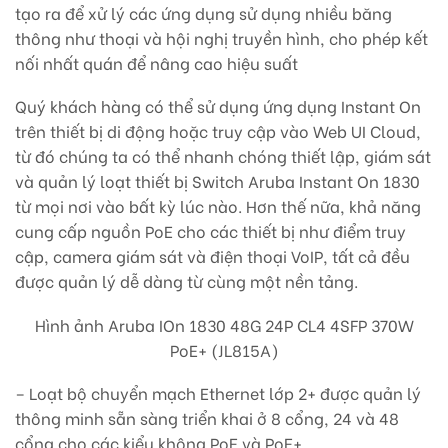
tạo ra để xử lý các ứng dụng sử dụng nhiều băng
thông như thoại và hội nghị truyền hình, cho phép kết
nối nhất quán để nâng cao hiệu suất
Quý khách hàng có thể sử dụng ứng dụng Instant On
trên thiết bị di động hoặc truy cập vào Web UI Cloud,
từ đó chúng ta có thể nhanh chóng thiết lập, giám sát
và quản lý loạt thiết bị Switch Aruba Instant On 1830
từ mọi nơi vào bất kỳ lúc nào. Hơn thế nữa, khả năng
cung cấp nguồn PoE cho các thiết bị như điểm truy
cập, camera giám sát và điện thoại VoIP, tất cả đều
được quản lý dễ dàng từ cùng một nền tảng.
Hình ảnh
Aruba IOn 1830 48G 24P CL4 4SFP 370W
PoE+ (JL815A)
– Loạt bộ chuyển mạch Ethernet lớp 2+ được quản lý
thông minh sẵn sàng triển khai ở 8 cổng, 24 và 48
cổng cho các kiểu không PoE và PoE+