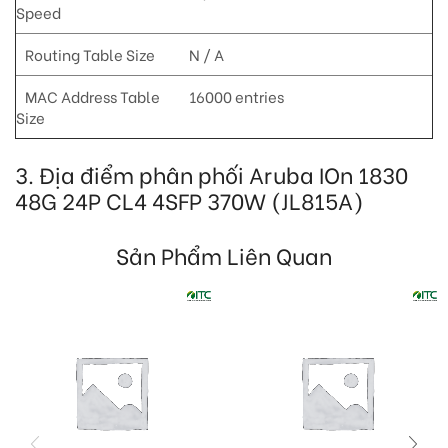
Speed
Routing Table Size
N / A
MAC Address Table
16000 entries
Size
3. Địa điểm phân phối Aruba IOn 1830
48G 24P CL4 4SFP 370W (JL815A)
Sản Phẩm Liên Quan