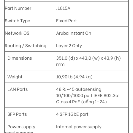
Part Number
JL815A
Switch Type
Fixed Port
Network OS
Aruba Instant On
Routing / Switching
Layer 2 Only
Dimensions
351,0 (d) x 443,0 (w) x 43,9 (h)
mm
Weight
10,90 lb (4,94 kg)
LAN Ports
48 RJ-45 autosensing
10/100/1000 port IEEE 802.3at
Class 4 PoE (cổng 1-24)
SFP Ports
4 SFP 1GbE port
Power supply
Internal power supply
requirements