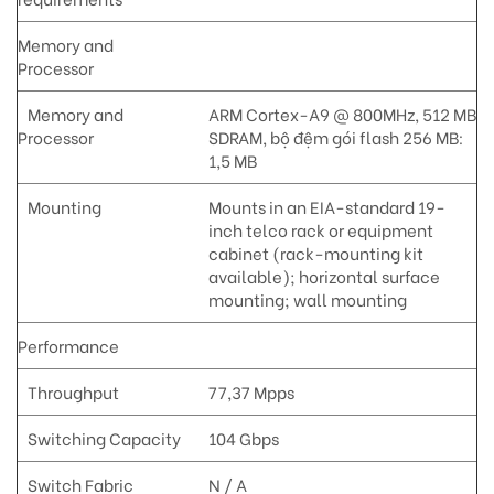
Memory and
Processor
Memory and
ARM Cortex-A9 @ 800MHz, 512 MB
Processor
SDRAM, bộ đệm gói flash 256 MB:
1,5 MB
Mounting
Mounts in an EIA-standard 19-
inch telco rack or equipment
cabinet (rack-mounting kit
available); horizontal surface
mounting; wall mounting
Performance
Throughput
77,37 Mpps
Switching Capacity
104 Gbps
Switch Fabric
N / A