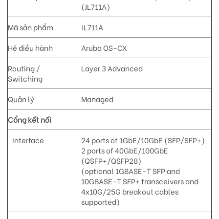
(JL711A)
Mã sản phẩm
JL711A
Hệ điều hành
Aruba OS-CX
Routing /
Layer 3 Advanced
Switching
Quản lý
Managed
Cổng kết nối
Interface
24 ports of 1GbE/10GbE (SFP/SFP+)
2 ports of 40GbE/100GbE
(QSFP+/QSFP28)
(optional 1GBASE-T SFP and
10GBASE-T SFP+ transceivers and
4x10G/25G breakout cables
supported)