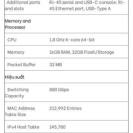
Additional ports
RJ-45 serial and USB-C console; RJ-
and slots
45 Ethernet port; USB-Type A
Memory and
Processor
CPU
1.8 GHz 4-core 64-bit
Memory
16GB RAM, 32GB Flash/Storage
Packet Buffer
32 MB
Hiệu suất
Switching
880 Gbps
Capacity
MAC Address
212,992 Entries
Table Size
IPv4 Host Table
145,780