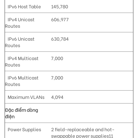
IPv6 Host Table
145,780
IPv4 Unicast
606,977
Routes
IPv6 Unicast
630,784
Routes
IPv4 Multicast
7,000
Routes
IPv6 Multicast
7,000
Routes
Maximum VLANs
4,094
Đặc điểm dòng
điện
Power Supplies
2 field-replaceable and hot-
swappable power supplies11