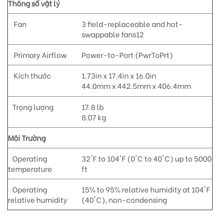
Thông số vật lý
Fan
3 field-replaceable and hot-
swappable fans12
Primary Airflow
Power-to-Port (PwrToPrt)
Kích thước
1.73in x 17.4in x 16.0in
44.0mm x 442.5mm x 406.4mm
Trọng lượng
17.8 lb
8.07 kg
Môi Trường
Operating
32°F to 104°F (0°C to 40°C) up to 5000
temperature
ft
Operating
15% to 95% relative humidity at 104°F
relative humidity
(40°C), non-condensing