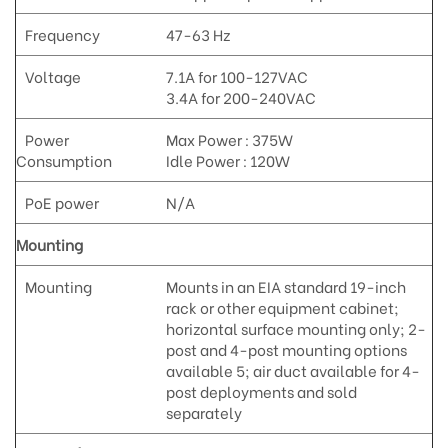
Frequency
47-63 Hz
Voltage
7.1A for 100-127VAC
3.4A for 200-240VAC
Power
Max Power : 375W
Consumption
Idle Power : 120W
PoE power
N/A
Mounting
Mounting
Mounts in an EIA standard 19-inch
rack or other equipment cabinet;
horizontal surface mounting only; 2-
post and 4-post mounting options
available 5; air duct available for 4-
post deployments and sold
separately