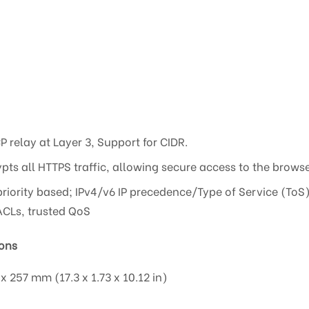
P relay at Layer 3, Support for CIDR.
ypts all HTTPS traffic, allowing secure access to the bro
priority based; IPv4/v6 IP precedence/Type of Service (ToS
ACLs, trusted QoS
ons
x 257 mm (17.3 x 1.73 x 10.12 in)