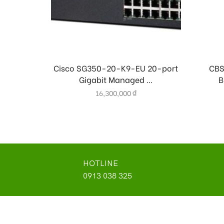
Cisco SG350-20-K9-EU 20-port
CBS
Gigabit Managed ...
B
16,300,000
₫
HOTLINE
0913 038 325