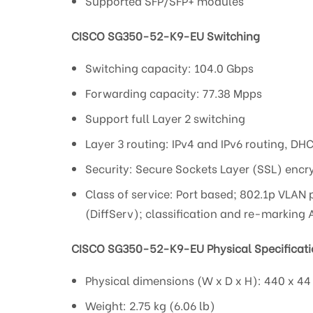
Supported SFP/SFP+ modules
CISCO SG350-52-K9-EU
Switching
Switching capacity: 104.0 Gbps
Forwarding capacity: 77.38 Mpps
Support full Layer 2 switching
Layer 3 routing: IPv4 and IPv6 routing, DHC
Security: Secure Sockets Layer (SSL) encr
Class of service: Port based; 802.1p VLAN 
(DiffServ); classification and re-marking 
CISCO SG350-52-K9-EU Physical Specificati
Physical dimensions (W x D x H): 440 x 44 
Weight: 2.75 kg (6.06 lb)