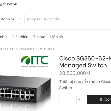
@itc.net.vn
 chủ
Giới thiệu
Tin tức
Liên hệ
TCH CISCO
Switch CISCO COBO
Cisco SG350-52-K
Managed Switch
28,500,000
₫
Thiêt bị chuyển mạch Cis
Switch
ADD 