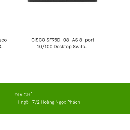
sco
CISCO SF95D-08-AS 8-port
Cisco 
...
10/100 Desktop Switc...
26
ĐỊA CHỈ
11 ngõ 17/2 Hoàng Ngọc Phách