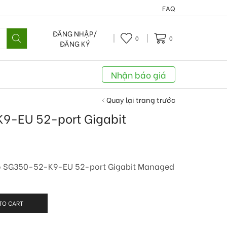
FAQ
ĐĂNG NHẬP/
0
0
ĐĂNG KÝ
Nhận báo giá
Quay lại trang trước
9-EU 52-port Gigabit
co SG350-52-K9-EU 52-port Gigabit Managed
TO CART